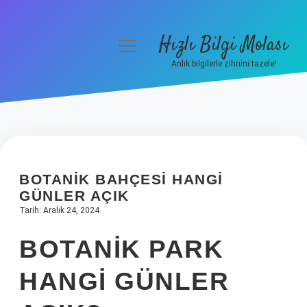
Hızlı Bilgi Molası
menüyü
aç
Anlık bilgilerle zihnini tazele!
Anasayfa
Gizlilik Politikası
Yasal Uyarı
BOTANIK BAHÇESI HANGI
Hakkımızda
GÜNLER AÇIK
Tarih: Aralık 24, 2024
BOTANIK PARK
HANGI GÜNLER