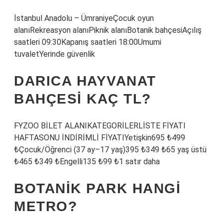
İstanbul Anadolu – ÜmraniyeÇocuk oyun
alanıRekreasyon alanıPiknik alanıBotanik bahçesiAçılış
saatleri 09:30Kapanış saatleri 18:00Umumi
tuvaletYerinde güvenlik
DARICA HAYVANAT
BAHÇESI KAÇ TL?
FYZOO BİLET ALANIKATEGORİLERLİSTE FİYATI
HAFTASONU İNDİRİMLİ FİYATIYetişkin695 ₺499
₺Çocuk/Öğrenci (37 ay–17 yaş)395 ₺349 ₺65 yaş üstü
₺465 ₺349 ₺Engelli135 ₺99 ₺1 satır daha
BOTANIK PARK HANGI
METRO?