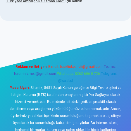
Türkiyede Ambargo Ne Zaman Kalktı
için
admin
o
Reklam ve İletişim:
E-mail:
backlinkpaneli@gmail.com
Teams:
forumhizmeti@gmail.com
Whatsapp: 0262 606 0 726
Telegram:
@karabul
Yasal Uyarı:
Sitemiz, 5651 Sayılı Kanun gereğince Bilgi Teknolojileri ve
İletişim Kurumu (BTK) tarafından onaylanmış bir Yer Sağlayıcı olarak
hizmet vermektedir. Bu nedenle, sitedeki içerikleri proaktif olarak
denetleme veya araştırma yükümlülüğümüz bulunmamaktadır. Ancak,
üyelerimiz yazdıkları içeriklerin sorumluluğunu taşımakta olup, siteye
üye olarak bu sorumluluğu kabul etmiş sayılırlar. Bu internet sitesi,
herhangi bir marka, kurum veya şahıs şirketi ile hiçbir bağlantısı