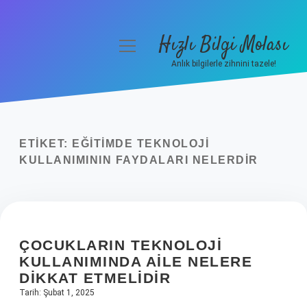
Hızlı Bilgi Molası
menüyü
aç
Anlık bilgilerle zihnini tazele!
Anasayfa
Gizlilik Politikası
ETIKET:
EĞITIMDE TEKNOLOJI
Yasal Uyarı
KULLANIMININ FAYDALARI NELERDIR
Hakkımızda
ÇOCUKLARIN TEKNOLOJI
KULLANIMINDA AILE NELERE
DIKKAT ETMELIDIR
Tarih: Şubat 1, 2025