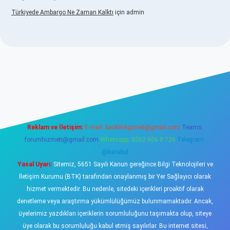
Türkiyede Ambargo Ne Zaman Kalktı
için
admin
sino
Reklam ve İletişim:
E-mail:
backlinkpaneli@gmail.com
Teams:
forumhizmeti@gmail.com
Whatsapp: 0262 606 0 726
Telegram:
@karabul
Yasal Uyarı:
Sitemiz, 5651 Sayılı Kanun gereğince Bilgi Teknolojileri ve
İletişim Kurumu (BTK) tarafından onaylanmış bir Yer Sağlayıcı olarak
hizmet vermektedir. Bu nedenle, sitedeki içerikleri proaktif olarak
denetleme veya araştırma yükümlülüğümüz bulunmamaktadır. Ancak,
üyelerimiz yazdıkları içeriklerin sorumluluğunu taşımakta olup, siteye
üye olarak bu sorumluluğu kabul etmiş sayılırlar. Bu internet sitesi,