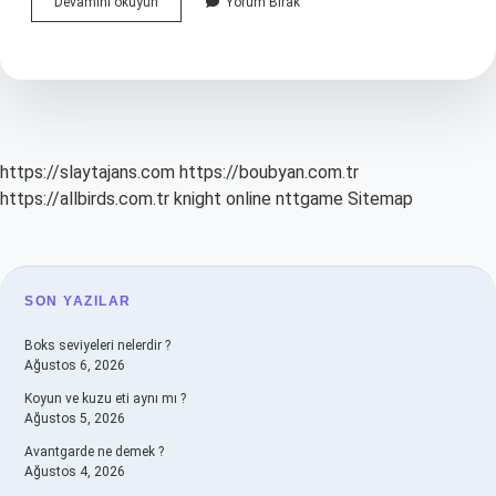
Çocukların
Devamını okuyun
Yorum Bırak
Teknoloji
Kullanımında
Aile
Nelere
Dikkat
Etmelidir
https://slaytajans.com
https://boubyan.com.tr
https://allbirds.com.tr
knight online
nttgame
Sitemap
SIDEBAR
SON YAZILAR
Boks seviyeleri nelerdir ?
Ağustos 6, 2026
Koyun ve kuzu eti aynı mı ?
Ağustos 5, 2026
Avantgarde ne demek ?
Ağustos 4, 2026