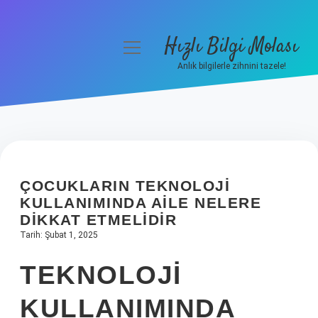
Hızlı Bilgi Molası
menüyü
aç
Anlık bilgilerle zihnini tazele!
Anasayfa
Gizlilik Politikası
Yasal Uyarı
ÇOCUKLARIN TEKNOLOJI
Hakkımızda
KULLANIMINDA AILE NELERE
DIKKAT ETMELIDIR
Tarih: Şubat 1, 2025
TEKNOLOJI
KULLANIMINDA