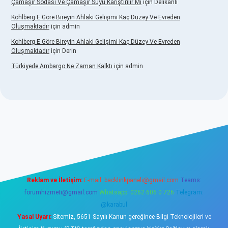
Çamaşır Sodası Ve Çamaşır Suyu Karıştırılır Mı
için
Delikanlı
Kohlberg E Göre Bireyin Ahlaki Gelişimi Kaç Düzey Ve Evreden
Oluşmaktadır
için
admin
Kohlberg E Göre Bireyin Ahlaki Gelişimi Kaç Düzey Ve Evreden
Oluşmaktadır
için
Derin
Türkiyede Ambargo Ne Zaman Kalktı
için
admin
asino
Reklam ve İletişim:
E-mail:
backlinkpaneli@gmail.com
Teams:
forumhizmeti@gmail.com
Whatsapp: 0262 606 0 726
Telegram:
@karabul
Yasal Uyarı:
Sitemiz, 5651 Sayılı Kanun gereğince Bilgi Teknolojileri ve