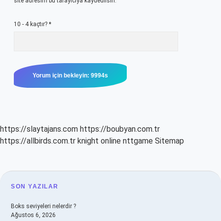
site adresim bu tarayıcıya kaydedilsin.
10 - 4 kaçtır?
*
https://slaytajans.com
https://boubyan.com.tr
https://allbirds.com.tr
knight online
nttgame
Sitemap
SIDEBAR
SON YAZILAR
Boks seviyeleri nelerdir ?
Ağustos 6, 2026