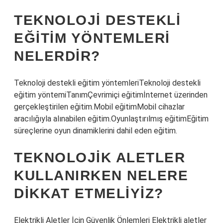
TEKNOLOJI DESTEKLI
EĞITIM YÖNTEMLERI
NELERDIR?
Teknoloji destekli eğitim yöntemleriTeknoloji destekli
eğitim yöntemiTanımÇevrimiçi eğitimİnternet üzerinden
gerçekleştirilen eğitim.Mobil eğitimMobil cihazlar
aracılığıyla alınabilen eğitim.Oyunlaştırılmış eğitimEğitim
süreçlerine oyun dinamiklerini dahil eden eğitim.
TEKNOLOJIK ALETLER
KULLANIRKEN NELERE
DIKKAT ETMELIYIZ?
Elektrikli Aletler İçin Güvenlik Önlemleri Elektrikli aletler