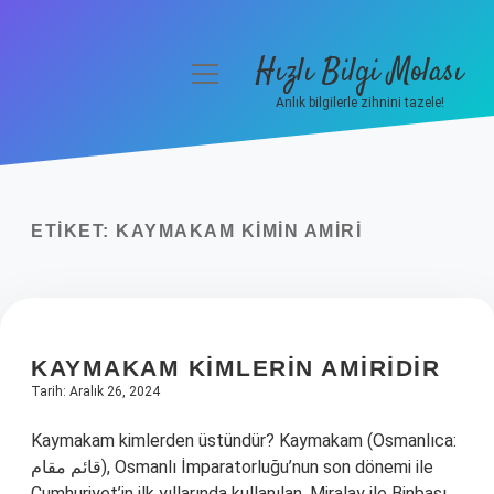
Hızlı Bilgi Molası
menüyü
aç
Anlık bilgilerle zihnini tazele!
Anasayfa
Gizlilik Politikası
ETIKET:
KAYMAKAM KIMIN AMIRI
Yasal Uyarı
Hakkımızda
KAYMAKAM KIMLERIN AMIRIDIR
Tarih: Aralık 26, 2024
Kaymakam kimlerden üstündür? Kaymakam (Osmanlıca:
قائم مقام), Osmanlı İmparatorluğu’nun son dönemi ile
Cumhuriyet’in ilk yıllarında kullanılan, Miralay ile Binbaşı