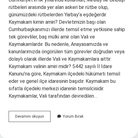
rütbeleri arasında yer alan askeri bir rütbe olup,
günümüzdeki rütbelerden Yarbay’a eşdeğerdir.
Kaymakam kimin amiri? Devletimizin başı olan
Cumhurbaşkanımızı illerde temsil etme yetkisine sahip
tek görevliler, baş mülki amir olan Vali ve
Kaymakamlardır. Bu nedenle, Anayasamızda ve
kanunlarımızda öngörülen tüm görevler doğrudan veya
dolaylı olarak illerde Vali ve Kaymakamlara aittir.
Kaymakam valinin amiri midir? 5442 sayılı İl İdare
Kanunu’na göre, Kaymakam ilçedeki hükümeti temsil
eder ve genel ilçe idaresinin başıdır. Kaymakam bu
sıfatla ilçedeki merkezi idarenin temsilcisidir.
Kaymakamlar, Vali tarafından devredilen…
Kaymakam
Devamını okuyun
Yorum Bırak
Kimlerin
Amiridir