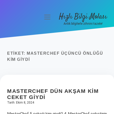
Hızlı Bilgi Molası
menüyü
aç
Anlık bilgilerle zihnini tazele!
Anasayfa
Gizlilik Politikası
ETIKET:
MASTERCHEF ÜÇÜNCÜ ÖNLÜĞÜ
Yasal Uyarı
KIM GIYDI
Hakkımızda
MASTERCHEF DÜN AKŞAM KIM
CEKET GIYDI
Tarih: Ekim 8, 2024
MasterChef 5 ceketi kim giydi? 4. MasterChef ceketinin