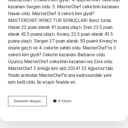
kazananı Sergen oldu. 5. MasterChef ceketinin kazananı
Hasan oldu. MasterChef 4 ceketi kim giydi?
MASTERCHEF İKİNCİ TUR SONUÇLARI İkinci turda
Hasan 22 puan alarak 41 puana ulaştı. Eren 23.5 puan
alarak 42.5 puana ulaştı. Kıvanç 22.5 puan alarak 43.5
puana ulaştı. Sergen 27 puan alarak, 50 puanlı Kıvanç’ın
önüne geçti ve 4. ceketin sahibi oldu. MasterChef’te 3
ceketi kim giydi? Ceketin kazananı Barbaros oldu.
Üçüncü MasterChef ceketinin kazananı ise Esra oldu.
MasterChef 3 önlüğü kim aldı 2024? 23 Ağustos’taki
finalin ardından MasterChef’in ana kadrosundaki yeni
isim belli oldu. İki etaplı finalde en…
Masterchef
Devamını okuyun
8 Yorum
Dün
Akşam
Kim
Ceket
Giydi