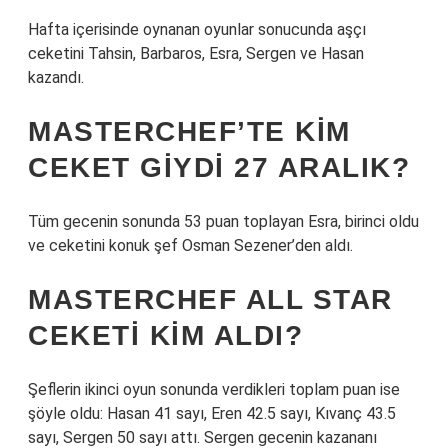
Hafta içerisinde oynanan oyunlar sonucunda aşçı
ceketini Tahsin, Barbaros, Esra, Sergen ve Hasan
kazandı.
MASTERCHEF’TE KIM
CEKET GIYDI 27 ARALIK?
Tüm gecenin sonunda 53 puan toplayan Esra, birinci oldu
ve ceketini konuk şef Osman Sezener’den aldı.
MASTERCHEF ALL STAR
CEKETI KIM ALDI?
Şeflerin ikinci oyun sonunda verdikleri toplam puan ise
şöyle oldu: Hasan 41 sayı, Eren 42.5 sayı, Kıvanç 43.5
sayı, Sergen 50 sayı attı. Sergen gecenin kazananı