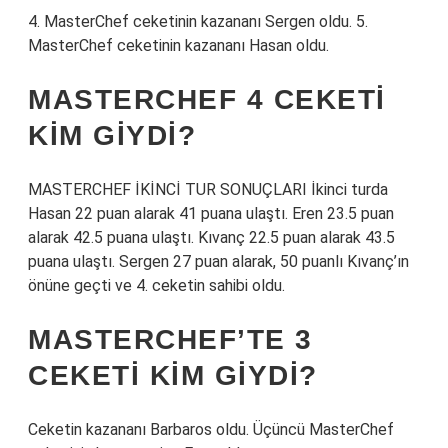
4. MasterChef ceketinin kazananı Sergen oldu. 5.
MasterChef ceketinin kazananı Hasan oldu.
MASTERCHEF 4 CEKETI
KIM GIYDI?
MASTERCHEF İKİNCİ TUR SONUÇLARI İkinci turda
Hasan 22 puan alarak 41 puana ulaştı. Eren 23.5 puan
alarak 42.5 puana ulaştı. Kıvanç 22.5 puan alarak 43.5
puana ulaştı. Sergen 27 puan alarak, 50 puanlı Kıvanç’ın
önüne geçti ve 4. ceketin sahibi oldu.
MASTERCHEF’TE 3
CEKETI KIM GIYDI?
Ceketin kazananı Barbaros oldu. Üçüncü MasterChef