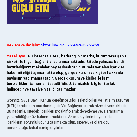
Reklam ve İletişim:
Skype: live:.cid.575569c608265c69
Yasal Uyarı:
Bu internet sitesi, herhangi bir marka, kurum veya şahıs
şirketi ile hiçbir bağlantısı bulunmamaktadır. Sitede yalnızca kendi
hazırladığımız makaleler paylaşılmaktadır. Burada yer alan içerikler
haber niteliği taşımamakta olup, gerçek kurum ve kişiler hakkında
paylaşım yapılmamaktadır. Gerçek kurum ve kişiler ile isim
benzerlikleri tamamen tesadüfidir. Sitemizdeki bilgiler taslak
halindedir ve tavsiye niteliği taşımazlar.
Sitemiz, 5651 Sayılı Kanun gereğince Bilgi Teknolojileri ve İletişim Kurumu
(BTK) tarafından onaylanmış bir Yer Sağlayıcı olarak hizmet vermektedir.
Bu nedenle, sitedeki içerikleri proaktif olarak denetleme veya araştırma
yükümlülüğümüz bulunmamaktadır. Ancak, üyelerimiz yazdıkları
içeriklerin sorumluluğunu taşımakta olup, siteye üye olarak bu
sorumluluğu kabul etmiş sayılırlar.