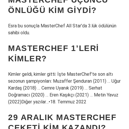
ÖNLÜĞÜ KIM GIYDI?
Esra bu sonuçla MasterChef All Star’da 3.lük ödülünün
sahibi oldu.
MASTERCHEF 1’LERI
KIMLER?
Kimler geldi, kimler gitti: İşte MasterChef’te son altı
sezonun şampiyonları: Muzaffer Şenduran (2011) … Uğur
Kardaş (2018) … Cemre Uyanık (2019) … Serhat
Doğramacı (2020) … Eren Kaşıkçı (2021) … Metin Yavuz
(2022)Diğer yazılar…•18. Temmuz 2022
29 ARALIK MASTERCHEF
CEKETI KIM KAZANDI?