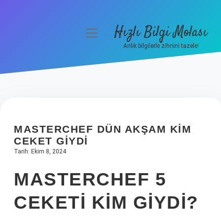
Hızlı Bilgi Molası
menüyü
aç
Anlık bilgilerle zihnini tazele!
Anasayfa
Gizlilik Politikası
Yasal Uyarı
MASTERCHEF DÜN AKŞAM KIM
Hakkımızda
CEKET GIYDI
Tarih: Ekim 8, 2024
MASTERCHEF 5
CEKETI KIM GIYDI?