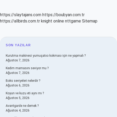
https://slaytajans.com
https://boubyan.com.tr
https://allbirds.com.tr
knight online
nttgame
Sitemap
SIDEBAR
SON YAZILAR
Kurutma makinesi yumuşatıcı kokması için ne yapmalı ?
Ağustos 7, 2026
Kedim mamasını seviyor mu ?
Ağustos 7, 2026
Boks seviyeleri nelerdir ?
Ağustos 6, 2026
Koyun ve kuzu eti aynı mı ?
Ağustos 5, 2026
Avantgarde ne demek ?
Ağustos 4, 2026