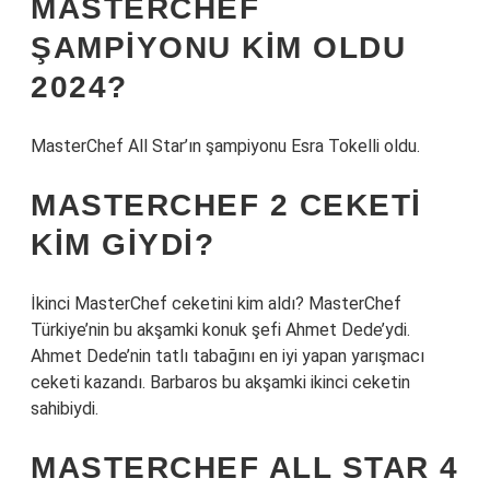
MASTERCHEF
ŞAMPIYONU KIM OLDU
2024?
MasterChef All Star’ın şampiyonu Esra Tokelli oldu.
MASTERCHEF 2 CEKETI
KIM GIYDI?
İkinci MasterChef ceketini kim aldı? MasterChef
Türkiye’nin bu akşamki konuk şefi Ahmet Dede’ydi.
Ahmet Dede’nin tatlı tabağını en iyi yapan yarışmacı
ceketi kazandı. Barbaros bu akşamki ikinci ceketin
sahibiydi.
MASTERCHEF ALL STAR 4