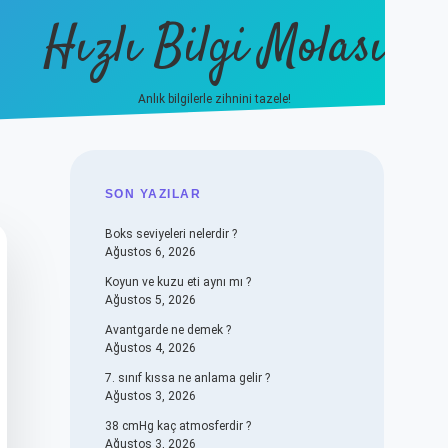
Hızlı Bilgi Molası
Anlık bilgilerle zihnini tazele!
vdcasino
SIDEBAR
SON YAZILAR
Boks seviyeleri nelerdir ?
Ağustos 6, 2026
Koyun ve kuzu eti aynı mı ?
Ağustos 5, 2026
Avantgarde ne demek ?
Ağustos 4, 2026
7. sınıf kıssa ne anlama gelir ?
Ağustos 3, 2026
38 cmHg kaç atmosferdir ?
Ağustos 3, 2026