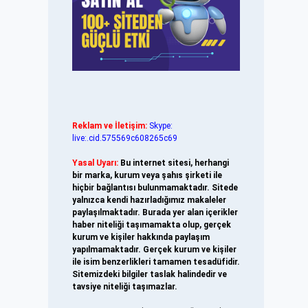
Reklam ve İletişim:
Skype:
live:.cid.575569c608265c69
Yasal Uyarı:
Bu internet sitesi, herhangi
bir marka, kurum veya şahıs şirketi ile
hiçbir bağlantısı bulunmamaktadır. Sitede
yalnızca kendi hazırladığımız makaleler
paylaşılmaktadır. Burada yer alan içerikler
haber niteliği taşımamakta olup, gerçek
kurum ve kişiler hakkında paylaşım
yapılmamaktadır. Gerçek kurum ve kişiler
ile isim benzerlikleri tamamen tesadüfidir.
Sitemizdeki bilgiler taslak halindedir ve
tavsiye niteliği taşımazlar.