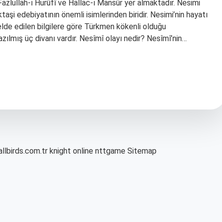
Fazlullah-ı Hurûfî ve Hallac-ı Mansûr yer almaktadır. Nesimi
ktaşi edebiyatının önemli isimlerinden biridir. Nesimi’nin hayatı
 elde edilen bilgilere göre Türkmen kökenli olduğu
azılmış üç divanı vardır. Nesîmî olayı nedir? Nesîmî’nin…
allbirds.com.tr
knight online
nttgame
Sitemap