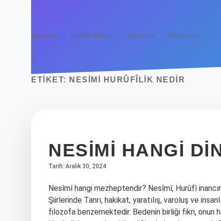
Anasayfa
Gizlilik Politikası
Yasal Uyarı
Hakkımızda
ETIKET:
NESIMI HURÛFÎLIK NEDIR
NESIMI HANGI D
Tarih: Aralık 30, 2024
Nesîmî hangi mezheptendir? Nesîmî, Hurûfî inancını
Şiirlerinde Tanrı, hakikat, yaratılış, varoluş ve insa
filozofa benzemektedir. Bedenin birliği fikri, onun 