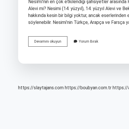
Nesîmî’nin en çok etkilendiği şahsiyetler arasında 
Alevi mi? Nesimi (14. yüzyıl), 14. yüzyıl Alevi ve Be
hakkında kesin bir bilgi yoktur, ancak eserlerinden
söylenebilir. Nesimi’nin Türkçe, Arapça ve Farsça y
Nesimi
Devamını okuyun
Yorum Bırak
Hangi
Dine
Mensup
https://slaytajans.com
https://boubyan.com.tr
https://