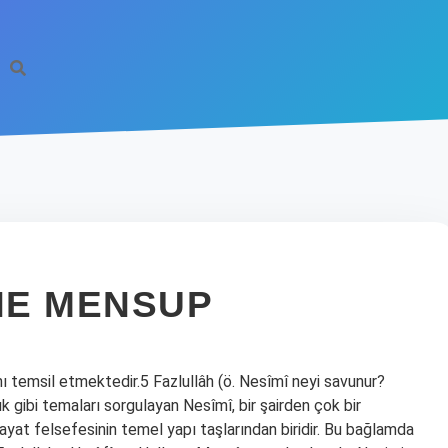
INE MENSUP
 temsil etmektedir.5 Fazlullâh (ö. Nesîmî neyi savunur?
nlık gibi temaları sorgulayan Nesîmî, bir şairden çok bir
hayat felsefesinin temel yapı taşlarından biridir. Bu bağlamda