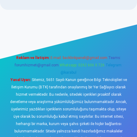
ino
Reklam ve İletişim:
E-mail:
backlinkpaneli@gmail.com
Teams:
forumhizmeti@gmail.com
Whatsapp: 0262 606 0 726
Telegram:
@karabul
Yasal Uyarı:
Sitemiz, 5651 Sayılı Kanun gereğince Bilgi Teknolojileri ve
İletişim Kurumu (BTK) tarafından onaylanmış bir Yer Sağlayıcı olarak
hizmet vermektedir. Bu nedenle, sitedeki içerikleri proaktif olarak
denetleme veya araştırma yükümlülüğümüz bulunmamaktadır. Ancak,
üyelerimiz yazdıkları içeriklerin sorumluluğunu taşımakta olup, siteye
üye olarak bu sorumluluğu kabul etmiş sayılırlar. Bu internet sitesi,
herhangi bir marka, kurum veya şahıs şirketi ile hiçbir bağlantısı
bulunmamaktadır. Sitede yalnızca kendi hazırladığımız makaleler