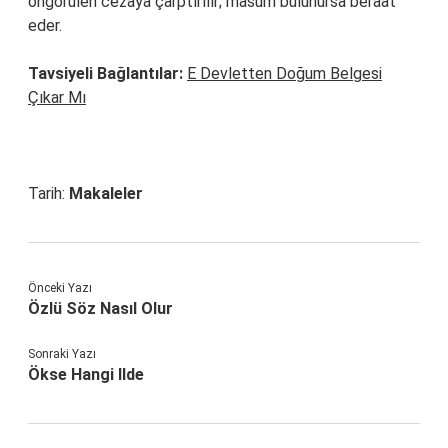
öngörülen cezaya çarptırılır; masum bulunursa beraat
eder.
Tavsiyeli Bağlantılar:
E Devletten Doğum Belgesi
Çıkar Mı
Tarih:
Makaleler
Önceki Yazı
Özlü Söz Nasıl Olur
Sonraki Yazı
Ökse Hangi Ilde