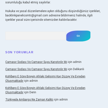
sorumluluğu kabul etmiş sayılırlar.
Hukuka ve yasal düzenlemelere aykırı olduğunu düşündüğünüz içerikleri,
backlinkpanelicomtr@gmail.com
adresine bildirmeniz halinde, ilgili
içerikler yasal süre içerisinde sitemizden kaldırılacaktır.
Arama
SON YORUMLAR
Çamaşır Sodası Ve Çamaşır Suyu Karıştırılır Mı
için
admin
Çamaşır Sodası Ve Çamaşır Suyu Karıştırılır Mı
için
Delikanlı
Kohlberg E Göre Bireyin Ahlaki Gelişimi Kaç Düzey Ve Evreden
Oluşmaktadır
için
admin
Kohlberg E Göre Bireyin Ahlaki Gelişimi Kaç Düzey Ve Evreden
Oluşmaktadır
için
Derin
Türkiyede Ambargo Ne Zaman Kalktı
için
admin