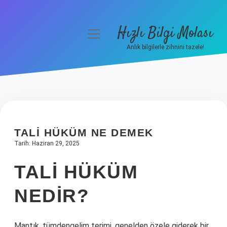
Hızlı Bilgi Molası
menüyü
aç
Anlık bilgilerle zihnini tazele!
Anasayfa
Gizlilik Politikası
Yasal Uyarı
TALI HÜKÜM NE DEMEK
Hakkımızda
Tarih: Haziran 29, 2025
TALI HÜKÜM
NEDIR?
Mantık, tümdengelim terimi, genelden özele giderek bir