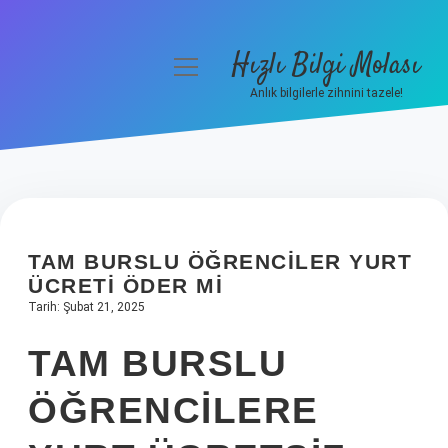
Hızlı Bilgi Molası
menüyü
aç
Anlık bilgilerle zihnini tazele!
Anasayfa
Gizlilik Politikası
Yasal Uyarı
TAM BURSLU ÖĞRENCILER YURT
Hakkımızda
ÜCRETI ÖDER MI
Tarih: Şubat 21, 2025
TAM BURSLU
ÖĞRENCILERE