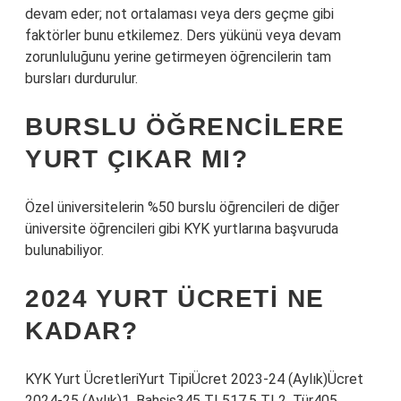
devam eder; not ortalaması veya ders geçme gibi
faktörler bunu etkilemez. Ders yükünü veya devam
zorunluluğunu yerine getirmeyen öğrencilerin tam
bursları durdurulur.
BURSLU ÖĞRENCILERE
YURT ÇIKAR MI?
Özel üniversitelerin %50 burslu öğrencileri de diğer
üniversite öğrencileri gibi KYK yurtlarına başvuruda
bulunabiliyor.
2024 YURT ÜCRETI NE
KADAR?
KYK Yurt ÜcretleriYurt TipiÜcret 2023-24 (Aylık)Ücret
2024-25 (Aylık)1. Bahşiş345 TL517,5 TL2. Tür405