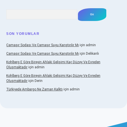
Arama
SON YORUMLAR
Çamaşır Sodası Ve Çamaşır Suyu Karıştırılır Mı
için
admin
Çamaşır Sodası Ve Çamaşır Suyu Karıştırılır Mı
için
Delikanlı
Kohlberg E Göre Bireyin Ahlaki Gelişimi Kaç Düzey Ve Evreden
Oluşmaktadır
için
admin
Kohlberg E Göre Bireyin Ahlaki Gelişimi Kaç Düzey Ve Evreden
Oluşmaktadır
için
Derin
Türkiyede Ambargo Ne Zaman Kalktı
için
admin
casino