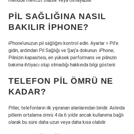
menüde mevcut olabilir veya olmayabilir.
PIL SAĞLIĞINA NASIL
BAKILIR IPHONE?
iPhone’unuzun pil sağlığını kontrol edin. Ayarlar > Pil’e
gidin, ardından Pil Sağlığı ve Şarj’a dokunun. iPhone;
Pilinizin kapasitesi, en yüksek performans ve pilinizin
bakıma ihtiyacı olup olmadığı hakkında bilgi gösterir.
TELEFON PIL ÖMRÜ NE
KADAR?
Piller, telefonların ilk yıpranan alanlarından biridir. Aslında
pillerin ortalama ömrü 4 ila 6 yıldır ancak kullanıma bağlı
olarak bu süre daha uzun veya daha kısa olabilir.