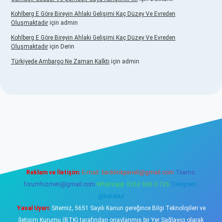
Kohlberg E Göre Bireyin Ahlaki Gelişimi Kaç Düzey Ve Evreden
Oluşmaktadır
için
admin
Kohlberg E Göre Bireyin Ahlaki Gelişimi Kaç Düzey Ve Evreden
Oluşmaktadır
için
Derin
Türkiyede Ambargo Ne Zaman Kalktı
için
admin
o
Reklam ve İletişim:
E-mail:
backlinkpaneli@gmail.com
Teams:
forumhizmeti@gmail.com
Whatsapp: 0262 606 0 726
Telegram:
@karabul
Yasal Uyarı:
Sitemiz, 5651 Sayılı Kanun gereğince Bilgi Teknolojileri ve
İletişim Kurumu (BTK) tarafından onaylanmış bir Yer Sağlayıcı olarak