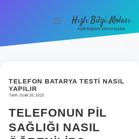
Hızlı Bilgi Molası
menüyü
aç
Anlık bilgilerle zihnini tazele!
Anasayfa
Gizlilik Politikası
Yasal Uyarı
TELEFON BATARYA TESTI NASIL
Hakkımızda
YAPILIR
Tarih: Ocak 20, 2025
TELEFONUN PIL
SAĞLIĞI NASIL