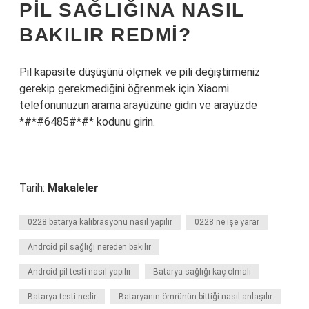
PIL SAĞLIĞINA NASIL
BAKILIR REDMI?
Pil kapasite düşüşünü ölçmek ve pili değiştirmeniz
gerekip gerekmediğini öğrenmek için Xiaomi
telefonunuzun arama arayüzüne gidin ve arayüzde
*#*#6485#*#* kodunu girin.
Tarih:
Makaleler
0228 batarya kalibrasyonu nasıl yapılır
0228 ne işe yarar
Android pil sağlığı nereden bakılır
Android pil testi nasıl yapılır
Batarya sağlığı kaç olmalı
Batarya testi nedir
Bataryanın ömrünün bittiği nasıl anlaşılır