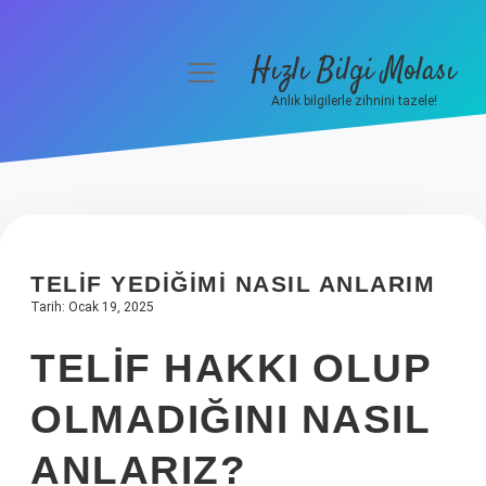
Hızlı Bilgi Molası
menüyü
aç
Anlık bilgilerle zihnini tazele!
Anasayfa
Gizlilik Politikası
Yasal Uyarı
TELIF YEDIĞIMI NASIL ANLARIM
Hakkımızda
Tarih: Ocak 19, 2025
TELIF HAKKI OLUP
OLMADIĞINI NASIL
ANLARIZ?