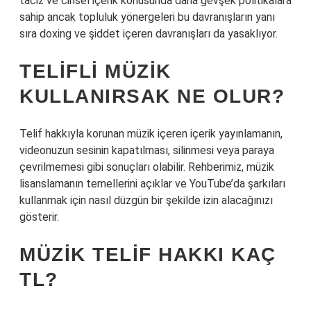
taciz ve cinsel içerik konusunda daha gevşek politikalara
sahip ancak topluluk yönergeleri bu davranışların yanı
sıra doxing ve şiddet içeren davranışları da yasaklıyor.
TELIFLI MÜZIK
KULLANIRSAK NE OLUR?
Telif hakkıyla korunan müzik içeren içerik yayınlamanın,
videonuzun sesinin kapatılması, silinmesi veya paraya
çevrilmemesi gibi sonuçları olabilir. Rehberimiz, müzik
lisanslamanın temellerini açıklar ve YouTube’da şarkıları
kullanmak için nasıl düzgün bir şekilde izin alacağınızı
gösterir.
MÜZIK TELIF HAKKI KAÇ
TL?