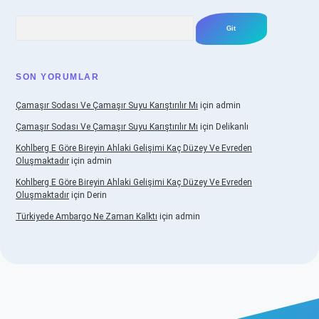
Arama
SON YORUMLAR
Çamaşır Sodası Ve Çamaşır Suyu Karıştırılır Mı
için
admin
Çamaşır Sodası Ve Çamaşır Suyu Karıştırılır Mı
için
Delikanlı
Kohlberg E Göre Bireyin Ahlaki Gelişimi Kaç Düzey Ve Evreden
Oluşmaktadır
için
admin
Kohlberg E Göre Bireyin Ahlaki Gelişimi Kaç Düzey Ve Evreden
Oluşmaktadır
için
Derin
Türkiyede Ambargo Ne Zaman Kalktı
için
admin
casino