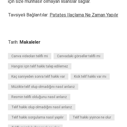
için size münhasır olmayan lisanslar sağlar.
Tavsiyeli Bağlantılar:
Patates Ilaçlama Ne Zaman Yapılır
Tarih:
Makaleler
Canva videoları telifli mi
Canvadaki görseller telifli mi
Hangisi için telif hakkı talep edilemez
Kaç saniyeden sonra telif hakkı var
Kick telif hakkı var mı
Müzikte telif olup olmadığını nasıl anlarız
Resmin telifli olduğunu nasıl anlarız
Telif hakkı olup olmadığını nasıl anlarız
Telif hakkı sorgulama nasıl yapılır
Telif hakkı yiyince ne olur