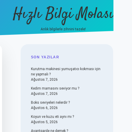
Hızlı Bilgi Molası
Anlık bilgilerle zihnini tazele!
vdcasino
SIDEBAR
SON YAZILAR
Kurutma makinesi yumuşatıcı kokması için
ne yapmalı ?
Ağustos 7, 2026
Kedim mamasını seviyor mu ?
Ağustos 7, 2026
Boks seviyeleri nelerdir ?
Ağustos 6, 2026
Koyun ve kuzu eti aynı mı ?
Ağustos 5, 2026
Avantgarde ne demek ?