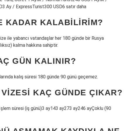
3 Ay / ExpressTurist300 USD6 satır daha
E KADAR KALABILIRIM?
i vize ile yabancı vatandaşlar her 180 günde bir Rusya
ksız) kalma hakkına sahiptir.
AÇ GÜN KALINIR?
aklarında kalış süresi 180 günde 90 günü geçemez.
 VIZESI KAÇ GÜNDE ÇIKAR?
ısıİşlem süresi (iş günü)3 ay143 ay273 ay246 ayÇoklu (90