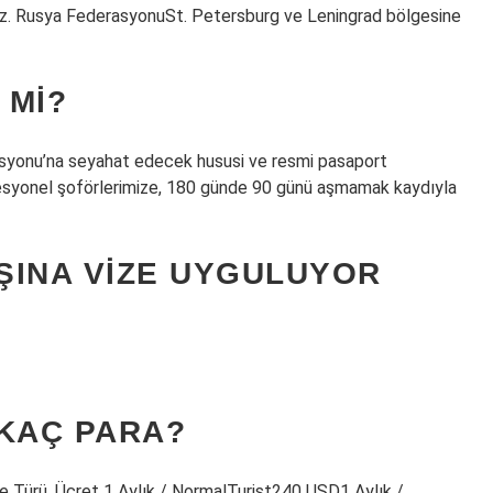
z. Rusya FederasyonuSt. Petersburg ve Leningrad bölgesine
 MI?
asyonu’na seyahat edecek hususi ve resmi pasaport
rofesyonel şoförlerimize, 180 günde 90 günü aşmamak kaydıyla
ŞINA VIZE UYGULUYOR
 KAÇ PARA?
ize Türü, Ücret 1 Aylık / NormalTurist240 USD1 Aylık /