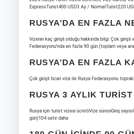
ExpressTurist400 USD3 Ay / NormalTurist220 USD
RUSYA’DA EN FAZLA N
Vizenin kaç girişli olduğu hakkında bilgi: Çok girişl
Federasyonu’nda en fazla 90 gün (toplam veya aralı
RUSYA’DA EN FAZLA K
Çok girişli ticari vize ile Rusya Federasyonu topr
RUSYA 3 AYLIK TURIST
Rusya için turist vizesi ücretiVize süresiGiriş say
gün)104 satır daha