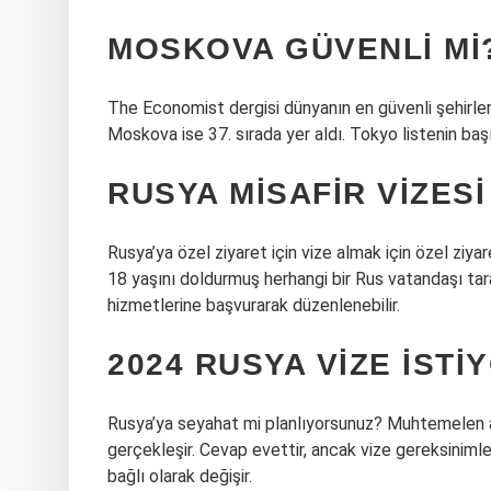
MOSKOVA GÜVENLI MI
The Economist dergisi dünyanın en güvenli şehirleri 
Moskova ise 37. sırada yer aldı. Tokyo listenin başı
RUSYA MISAFIR VIZESI
Rusya’ya özel ziyaret için vize almak için özel zi
18 yaşını doldurmuş herhangi bir Rus vatandaşı ta
hizmetlerine başvurarak düzenlenebilir.
2024 RUSYA VIZE ISTI
Rusya’ya seyahat mi planlıyorsunuz? Muhtemelen akl
gerçekleşir. Cevap evettir, ancak vize gereksinim
bağlı olarak değişir.