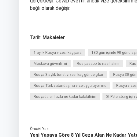
gerçekleşir. Cevap evettir, ancak vize gereksinim
bağlı olarak değişir.
Tarih:
Makaleler
1 aylık Rusya vizesi kaç para
180 gün içinde 90 günü a
Moskova güvenli mi
Rus pasaportu nasıl alınır
Rus 
Rusya 3 aylık turist vizesi kaç günde çıkar
Rusya 30 gün 
Rusya Türk vatandaşına vize uyguluyor mu
Rusya vizesi
Rusyada en fazla ne kadar kalabilirim
St Petersburg için 
Önceki Yazı
Yeni Yasaya Göre 8 Yıl Ceza Alan Ne Kadar Yat