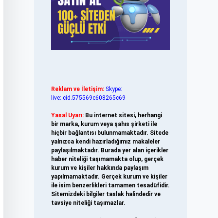
Reklam ve İletişim:
Skype:
live:.cid.575569c608265c69
Yasal Uyarı:
Bu internet sitesi, herhangi
bir marka, kurum veya şahıs şirketi ile
hiçbir bağlantısı bulunmamaktadır. Sitede
yalnızca kendi hazırladığımız makaleler
paylaşılmaktadır. Burada yer alan içerikler
haber niteliği taşımamakta olup, gerçek
kurum ve kişiler hakkında paylaşım
yapılmamaktadır. Gerçek kurum ve kişiler
ile isim benzerlikleri tamamen tesadüfidir.
Sitemizdeki bilgiler taslak halindedir ve
tavsiye niteliği taşımazlar.