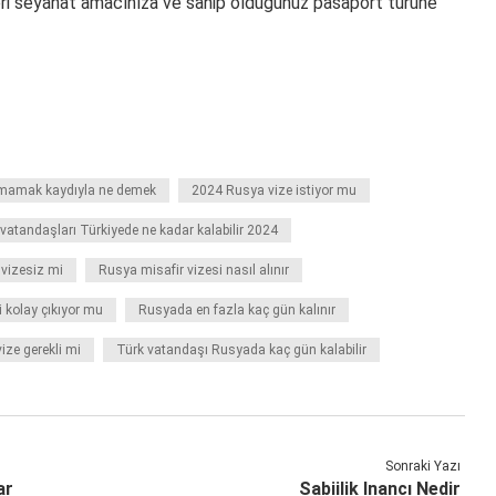
leri seyahat amacınıza ve sahip olduğunuz pasaport türüne
şmamak kaydıyla ne demek
2024 Rusya vize istiyor mu
vatandaşları Türkiyede ne kadar kalabilir 2024
vizesiz mi
Rusya misafir vizesi nasıl alınır
 kolay çıkıyor mu
Rusyada en fazla kaç gün kalınır
vize gerekli mi
Türk vatandaşı Rusyada kaç gün kalabilir
Sonraki Yazı
ar
Sabiilik Inancı Nedir