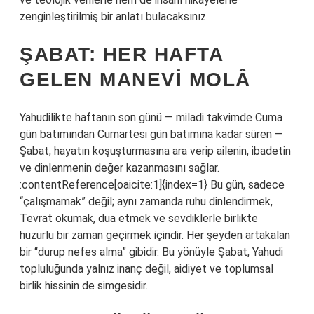
zenginleştirilmiş bir anlatı bulacaksınız.
ŞABAT: HER HAFTA
GELEN MANEVI MOLÂ
Yahudilikte haftanın son günü — miladi takvimde Cuma
gün batımından Cumartesi gün batımına kadar süren —
Şabat, hayatın koşuşturmasına ara verip ailenin, ibadetin
ve dinlenmenin değer kazanmasını sağlar.
:contentReference[oaicite:1]{index=1} Bu gün, sadece
“çalışmamak” değil; aynı zamanda ruhu dinlendirmek,
Tevrat okumak, dua etmek ve sevdiklerle birlikte
huzurlu bir zaman geçirmek içindir. Her şeyden artakalan
bir “durup nefes alma” gibidir. Bu yönüyle Şabat, Yahudi
topluluğunda yalnız inanç değil, aidiyet ve toplumsal
birlik hissinin de simgesidir.