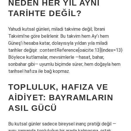
NEDEN HER YIL AYNI
TARIHTE DEĞIL?
Yahudi kutsal günleri, miladi takvime değil; İbrani
Takvimi’ne göre belirlenir. Bu takvim hem Ay’ı hem
Güneş’i hesaba katar, dolayısıyla yıldan yıla miladi
tarihler değişir. :contentReference[oaicite:13]{index=13}
Böylece kutlamalar, mevsimlerle —hasat, bahar,
sonbahar gibi— uyumlu biçimde sürer; hem doğayla hem
tarihsel hafıza ile bağ kopmaz.
TOPLULUK, HAFIZA VE
AIDIYET: BAYRAMLARIN
ASIL GÜCÜ
Bu kutsal günler sadece bireysel inanç pratiği değil —
aynı zamanda topluluğun bir arada kalmasına, ortak