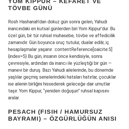
YOM KIPPUR – KEFARET VE
TÖVBE GÜNÜ
Rosh Hashanah’dan dokuz gün sonra gelen, Yahudi
inancındaki en kutsal günlerden biri Yom Kippur’dur. Bu
özel gün, bir tür ruhsal muhasebe, tövbe ve affedicilik
zamanıdır. Gün boyunca oruç tutulur, dualar edilir, iç
hesaplaşmalar yaşanır. :contentReference[oaicite:5]
{index=5} Bu gün, insanın önce kendisiyle, sonra
çevresiyle, ardından da inancı ile yüzleştiği bir gün —
manevi bir duruş. Bazı Yahudi ailelerinde, bu dönemde
yaşlılar geçmiş senelerindeki hataları hatırlar, çocuklar
ise ailenin birliğini hissederek geleceğe dair umutlar
taşır. Yom Kippur, “yeniden doğuşun” ruhsal kapısını
aralar.
PESACH (FISIH / HAMURSUZ
BAYRAMI) – ÖZGÜRLÜĞÜN ANISI