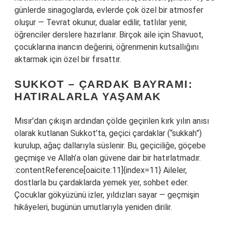
günlerde sinagoglarda, evlerde çok özel bir atmosfer
oluşur — Tevrat okunur, dualar edilir, tatlılar yenir,
öğrenciler derslere hazırlanır. Birçok aile için Shavuot,
çocuklarına inancın değerini, öğrenmenin kutsallığını
aktarmak için özel bir fırsattır.
SUKKOT – ÇARDAK BAYRAMI:
HATIRALARLA YAŞAMAK
Mısır’dan çıkışın ardından çölde geçirilen kırk yılın anısı
olarak kutlanan Sukkot’ta, geçici çardaklar (“sukkah”)
kurulup, ağaç dallarıyla süslenir. Bu, geçiciliğe, göçebe
geçmişe ve Allah’a olan güvene dair bir hatırlatmadır.
:contentReference[oaicite:11]{index=11} Aileler,
dostlarla bu çardaklarda yemek yer, sohbet eder.
Çocuklar gökyüzünü izler, yıldızları sayar — geçmişin
hikâyeleri, bugünün umutlarıyla yeniden dirilir.