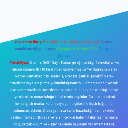
ino
Reklam ve İletişim:
E-mail:
backlinkpaneli@gmail.com
Teams:
forumhizmeti@gmail.com
Whatsapp: 0262 606 0 726
Telegram:
@karabul
Yasal Uyarı:
Sitemiz, 5651 Sayılı Kanun gereğince Bilgi Teknolojileri ve
İletişim Kurumu (BTK) tarafından onaylanmış bir Yer Sağlayıcı olarak
hizmet vermektedir. Bu nedenle, sitedeki içerikleri proaktif olarak
denetleme veya araştırma yükümlülüğümüz bulunmamaktadır. Ancak,
üyelerimiz yazdıkları içeriklerin sorumluluğunu taşımakta olup, siteye
üye olarak bu sorumluluğu kabul etmiş sayılırlar. Bu internet sitesi,
herhangi bir marka, kurum veya şahıs şirketi ile hiçbir bağlantısı
bulunmamaktadır. Sitede yalnızca kendi hazırladığımız makaleler
paylaşılmaktadır. Burada yer alan içerikler haber niteliği taşımamakta
olup, gerçek kurum ve kişiler hakkında paylaşım yapılmamaktadır.