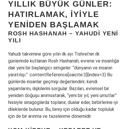
YILLIK BÜYÜK GÜNLER:
HATIRLAMAK, İYIYLE
YENIDEN BAŞLAMAK
ROSH HASHANAH – YAHUDI YENI
YILI
Yahudi takvimine göre yılın ilk ayı Tishrei’nin ilk
günlerinde kutlanan Rosh Hashanah, evrene ve insanlığa
dair yeni bir başlangıcı simgeler: “dünyanın ve insanın
yaratılışı.” :contentReference[oaicite:3]{index=3} Bu
günlerde insanlar geçmişi değerlendirir; kendi
yaşamlarını, ilişkilerini sorgular. Bazıları, evrensel bir
yeniden doğuşu anımsatarak, “yeni bir yıl, yeni umutlar”
hissiyle sinagoglarda toplanır, dualar eder, birbirlerine iyi
dileklerde bulunur. Bu, birey için olduğu kadar topluluk
için de bir arınma ve tazelenme dönemidir.