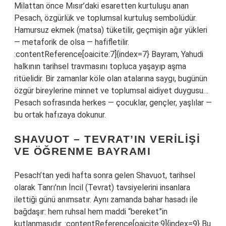
Milattan önce Mısır’daki esaretten kurtuluşu anan
Pesach, özgürlük ve toplumsal kurtuluş sembolüdür.
Hamursuz ekmek (matsa) tüketilir, geçmişin ağır yükleri
— metaforik de olsa — hafifletilir.
:contentReference[oaicite:7]{index=7} Bayram, Yahudi
halkının tarihsel travmasını topluca yaşayıp aşma
ritüelidir. Bir zamanlar köle olan atalarına saygı, bugünün
özgür bireylerine minnet ve toplumsal aidiyet duygusu…
Pesach sofrasında herkes — çocuklar, gençler, yaşlılar —
bu ortak hafızaya dokunur.
SHAVUOT – TEVRAT’IN VERILIŞI
VE ÖĞRENME BAYRAMI
Pesach’tan yedi hafta sonra gelen Shavuot, tarihsel
olarak Tanrı’nın İncil (Tevrat) tavsiyelerini insanlara
ilettiği günü anımsatır. Aynı zamanda bahar hasadı ile
bağdaşır: hem ruhsal hem maddi “bereket”in
kutlanmasıdır. :contentReference[oaicite:9]{index=9} Bu