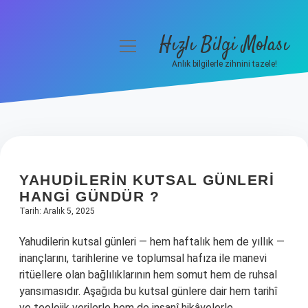
Hızlı Bilgi Molası
menüyü
aç
Anlık bilgilerle zihnini tazele!
Anasayfa
Gizlilik Politikası
Yasal Uyarı
YAHUDILERIN KUTSAL GÜNLERI
Hakkımızda
HANGI GÜNDÜR ?
Tarih: Aralık 5, 2025
Yahudilerin kutsal günleri — hem haftalık hem de yıllık —
inançlarını, tarihlerine ve toplumsal hafıza ile manevi
ritüellere olan bağlılıklarının hem somut hem de ruhsal
yansımasıdır. Aşağıda bu kutsal günlere dair hem tarihî
ve teolojik verilerle hem de insanî hikâyelerle