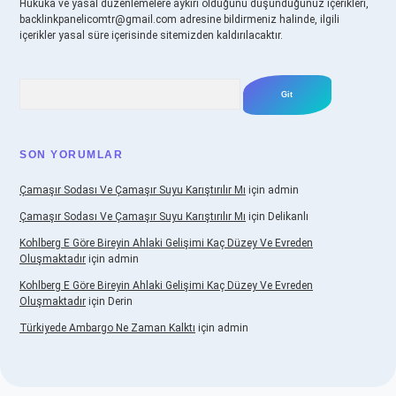
Hukuka ve yasal düzenlemelere aykırı olduğunu düşündüğünüz içerikleri,
backlinkpanelicomtr@gmail.com
adresine bildirmeniz halinde, ilgili
içerikler yasal süre içerisinde sitemizden kaldırılacaktır.
Arama
SON YORUMLAR
Çamaşır Sodası Ve Çamaşır Suyu Karıştırılır Mı
için
admin
Çamaşır Sodası Ve Çamaşır Suyu Karıştırılır Mı
için
Delikanlı
Kohlberg E Göre Bireyin Ahlaki Gelişimi Kaç Düzey Ve Evreden
Oluşmaktadır
için
admin
Kohlberg E Göre Bireyin Ahlaki Gelişimi Kaç Düzey Ve Evreden
Oluşmaktadır
için
Derin
Türkiyede Ambargo Ne Zaman Kalktı
için
admin