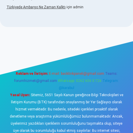
Türkiyede Ambargo Ne Zaman Kalktı
için
admin
asino
Reklam ve İletişim:
E-mail:
backlinkpaneli@gmail.com
Teams:
forumhizmeti@gmail.com
Whatsapp: 0262 606 0 726
Telegram:
@karabul
Yasal Uyarı:
Sitemiz, 5651 Sayılı Kanun gereğince Bilgi Teknolojileri ve
İletişim Kurumu (BTK) tarafından onaylanmış bir Yer Sağlayıcı olarak
hizmet vermektedir. Bu nedenle, sitedeki içerikleri proaktif olarak
denetleme veya araştırma yükümlülüğümüz bulunmamaktadır. Ancak,
üyelerimiz yazdıkları içeriklerin sorumluluğunu taşımakta olup, siteye
üye olarak bu sorumluluğu kabul etmiş sayılırlar. Bu internet sitesi,