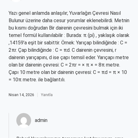
Yazı genel anlamda anlaşılır; Yuvarlağın Çevresi Nasıl
Bulunur üzerine daha cesur yorumlar eklenebilirdi. Metnin
bu kısmı doğrudan Bir dairenin çevresini bulmak için iki
temel formül kullanılabilir : Burada: π (pi) , yaklaşık olarak
,14159’a eşit bir sabittir. Örnek: Yarıçap bilindiğinde : C =
2πr. Çap bilindiğinde : C = πd. C dairenin çevresini, r
dairenin yarıçapını, d ise çapı temsil eder. Yarıçapı metre
olan bir dairenin çevresi: C = 2πr = × π × = 8π metre.
Çapı 10 metre olan bir dairenin çevresi: C = πd = π × 10
= 10π metre. ile bağlantılı.
Nisan 14, 2026
Yanıtla
admin