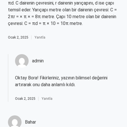
πd. C dairenin çevresini, r dairenin yarıçapını, d ise çapı
temsil eder. Yarıçapı metre olan bir dairenin çevresi: C =
2πr = × π × = 8π metre. Çapı 10 metre olan bir dairenin
çevresi: C = πd = π × 10 = 10π metre.
Ocak 2, 2025
Yanıtla
admin
Oktay Bora!
Fikirleriniz, yazının bilimsel değerini
artırarak onu daha anlamlı kıldı.
Ocak 2, 2025
Yanıtla
Bahar