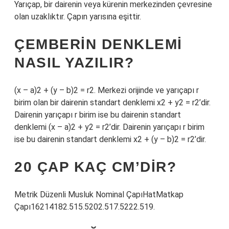
Yarıçap, bir dairenin veya kürenin merkezinden çevresine
olan uzaklıktır. Çapın yarısına eşittir.
ÇEMBERIN DENKLEMI
NASIL YAZILIR?
(x – a)2 + (y – b)2 = r2. Merkezi orijinde ve yarıçapı r
birim olan bir dairenin standart denklemi x2 + y2 = r2’dir.
Dairenin yarıçapı r birim ise bu dairenin standart
denklemi (x – a)2 + y2 = r2’dir. Dairenin yarıçapı r birim
ise bu dairenin standart denklemi x2 + (y – b)2 = r2’dir.
20 ÇAP KAÇ CM’DIR?
Metrik Düzenli Musluk Nominal ÇapıHatMatkap
Çapı16214182.515.5202.517.5222.519.