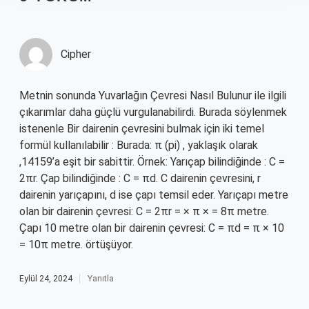
Cipher
Metnin sonunda Yuvarlağın Çevresi Nasıl Bulunur ile ilgili
çıkarımlar daha güçlü vurgulanabilirdi. Burada söylenmek
istenenle Bir dairenin çevresini bulmak için iki temel
formül kullanılabilir : Burada: π (pi) , yaklaşık olarak
,14159’a eşit bir sabittir. Örnek: Yarıçap bilindiğinde : C =
2πr. Çap bilindiğinde : C = πd. C dairenin çevresini, r
dairenin yarıçapını, d ise çapı temsil eder. Yarıçapı metre
olan bir dairenin çevresi: C = 2πr = × π × = 8π metre.
Çapı 10 metre olan bir dairenin çevresi: C = πd = π × 10
= 10π metre. örtüşüyor.
Eylül 24, 2024
Yanıtla