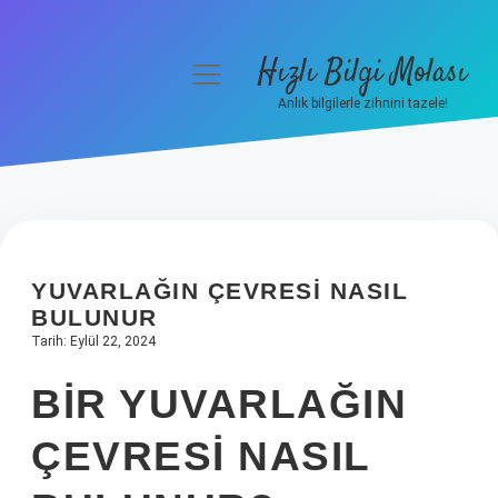
Hızlı Bilgi Molası
menüyü
aç
Anlık bilgilerle zihnini tazele!
Anasayfa
Gizlilik Politikası
Yasal Uyarı
YUVARLAĞIN ÇEVRESI NASIL
Hakkımızda
BULUNUR
Tarih: Eylül 22, 2024
BIR YUVARLAĞIN
ÇEVRESI NASIL