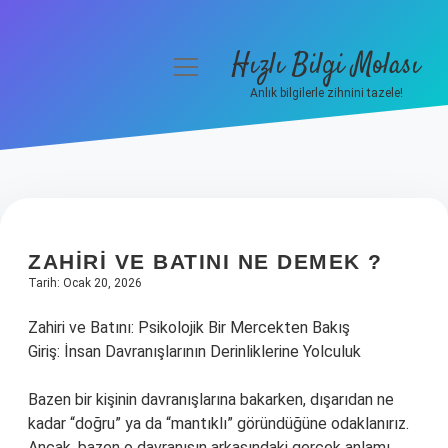
Hızlı Bilgi Molası
menüyü
aç
Anlık bilgilerle zihnini tazele!
Anasayfa
Gizlilik Politikası
Yasal Uyarı
ZAHIRI VE BATINI NE DEMEK ?
Hakkımızda
Tarih: Ocak 20, 2026
Zahiri ve Batını: Psikolojik Bir Mercekten Bakış
Giriş: İnsan Davranışlarının Derinliklerine Yolculuk
Bazen bir kişinin davranışlarına bakarken, dışarıdan ne
kadar “doğru” ya da “mantıklı” göründüğüne odaklanırız.
Ancak, bazen o davranışın arkasındaki gerçek anlamı