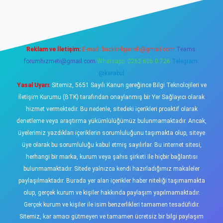
no
Reklam ve İletişim:
E-mail:
backlinkpaneli@gmail.com
Teams:
forumhizmeti@gmail.com
Whatsapp: 0262 606 0 726
Telegram:
@karabul
Yasal Uyarı:
Sitemiz, 5651 Sayılı Kanun gereğince Bilgi Teknolojileri ve
İletişim Kurumu (BTK) tarafından onaylanmış bir Yer Sağlayıcı olarak
hizmet vermektedir. Bu nedenle, sitedeki içerikleri proaktif olarak
denetleme veya araştırma yükümlülüğümüz bulunmamaktadır. Ancak,
üyelerimiz yazdıkları içeriklerin sorumluluğunu taşımakta olup, siteye
üye olarak bu sorumluluğu kabul etmiş sayılırlar. Bu internet sitesi,
herhangi bir marka, kurum veya şahıs şirketi ile hiçbir bağlantısı
bulunmamaktadır. Sitede yalnızca kendi hazırladığımız makaleler
paylaşılmaktadır. Burada yer alan içerikler haber niteliği taşımamakta
olup, gerçek kurum ve kişiler hakkında paylaşım yapılmamaktadır.
Gerçek kurum ve kişiler ile isim benzerlikleri tamamen tesadüfidir.
Sitemiz, kar amacı gütmeyen ve tamamen ücretsiz bir bilgi paylaşım