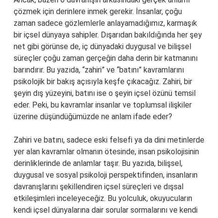
çözmek için derinlere inmek gerekir. İnsanlar, çoğu
zaman sadece gözlemlerle anlayamadığımız, karmaşık
bir içsel dünyaya sahipler. Dışarıdan bakıldığında her şey
net gibi görünse de, iç dünyadaki duygusal ve bilişsel
süreçler çoğu zaman gerçeğin daha derin bir katmanını
barındırır. Bu yazıda, “zahiri” ve “batını” kavramlarını
psikolojik bir bakış açısıyla keşfe çıkacağız. Zahiri, bir
şeyin dış yüzeyini, batını ise o şeyin içsel özünü temsil
eder. Peki, bu kavramlar insanlar ve toplumsal ilişkiler
üzerine düşündüğümüzde ne anlam ifade eder?
Zahiri ve batını, sadece eski felsefi ya da dini metinlerde
yer alan kavramlar olmanın ötesinde, insan psikolojisinin
derinliklerinde de anlamlar taşır. Bu yazıda, bilişsel,
duygusal ve sosyal psikoloji perspektifinden, insanların
davranışlarını şekillendiren içsel süreçleri ve dışsal
etkileşimleri inceleyeceğiz. Bu yolculuk, okuyucuların
kendi içsel dünyalarına dair sorular sormalarını ve kendi