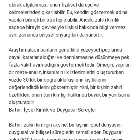
olarak algılanması, onun fiziksel duruşu ve
kelimelerinden çıkarılabilir. Bu, kendini göstermek adına
yapılan bilinçli bir strateji olabilir. Ancak, zahiri kimlik
sadece bireyin çevresiyle ilişkisi hakkında bilgi vermez;
aynı zamanda bilişsel önyargıları da yansıtır.
Araştırmalar, insanların genellikle yüzeysel ipuçlarına
dayalı kararlar aldığını ve derinlemesine düşünmeye pek
fazla vakit ayırmadığını göstermektedir. Örneğin, yapılan
bir meta-analiz, insanların ilk izlenimlerini oluştururken
yüzde 30’luk bir doğrulukla kişilerin kişiliklerini
değerlendirdiklerini göstermiştir. Yani, bir kişinin zahiri
özellikleri, onun tüm kimliği hakkında büyük bir yanılsama
oluşturabilir.
Batını: İçsel Kimlik ve Duygusal Süreçler
Batını, zahiri kimliğin aksine, bir kişinin içsel dünyasını,
duygusal ve bilişsel süreçlerini temsil eder. Duygusal
zekâ (EQ) burada önemli bir rol oynar; çünkü bir kişinin