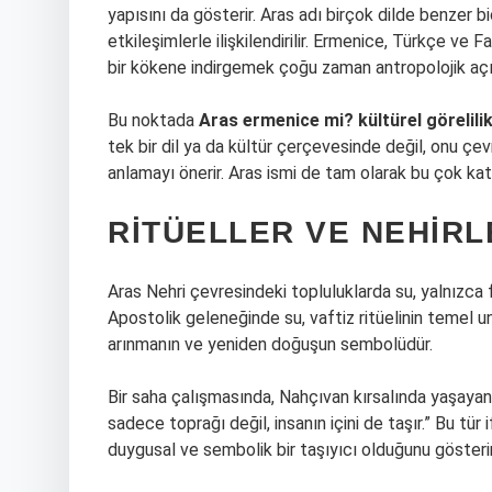
yapısını da gösterir. Aras adı birçok dilde benzer bi
etkileşimlerle ilişkilendirilir. Ermenice, Türkçe ve F
bir kökene indirgemek çoğu zaman antropolojik açıd
Bu noktada
Aras ermenice mi? kültürel görelili
tek bir dil ya da kültür çerçevesinde değil, onu çe
anlamayı önerir. Aras ismi de tam olarak bu çok kat
RITÜELLER VE NEHIRL
Aras Nehri çevresindeki topluluklarda su, yalnızca fi
Apostolik geleneğinde su, vaftiz ritüelinin temel un
arınmanın ve yeniden doğuşun sembolüdür.
Bir saha çalışmasında, Nahçıvan kırsalında yaşayan ya
sadece toprağı değil, insanın içini de taşır.” Bu tü
duygusal ve sembolik bir taşıyıcı olduğunu gösterir