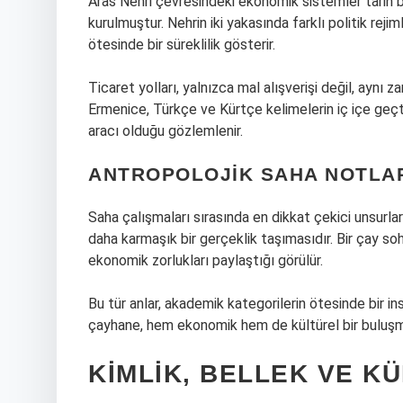
Aras Nehri çevresindeki ekonomik sistemler tarih bo
kurulmuştur. Nehrin iki yakasında farklı politik rej
ötesinde bir süreklilik gösterir.
Ticaret yolları, yalnızca mal alışverişi değil, aynı 
Ermenice, Türkçe ve Kürtçe kelimelerin iç içe geçtiğ
aracı olduğu gözlemlenir.
ANTROPOLOJIK SAHA NOTLAR
Saha çalışmaları sırasında en dikkat çekici unsurlar
daha karmaşık bir gerçeklik taşımasıdır. Bir çay so
ekonomik zorlukları paylaştığı görülür.
Bu tür anlar, akademik kategorilerin ötesinde bir in
çayhane, hem ekonomik hem de kültürel bir buluşm
KIMLIK, BELLEK VE K