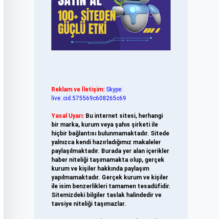
Reklam ve İletişim:
Skype:
live:.cid.575569c608265c69
Yasal Uyarı:
Bu internet sitesi, herhangi
bir marka, kurum veya şahıs şirketi ile
hiçbir bağlantısı bulunmamaktadır. Sitede
yalnızca kendi hazırladığımız makaleler
paylaşılmaktadır. Burada yer alan içerikler
haber niteliği taşımamakta olup, gerçek
kurum ve kişiler hakkında paylaşım
yapılmamaktadır. Gerçek kurum ve kişiler
ile isim benzerlikleri tamamen tesadüfidir.
Sitemizdeki bilgiler taslak halindedir ve
tavsiye niteliği taşımazlar.