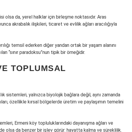
si olsa da, yerel halklar için birleşme noktasıdır. Aras
nca akrabalık ilişkileri, ticaret ve evlilik ağları aracılığıyla
yrılığı temsil ederken diğer yandan ortak bir yaşam alanını
ılan “sınır paradoksu”nun tipik bir örneğidir.
 VE TOPLUMSAL
k sistemleri, yalnızca biyolojik bağlara değil, aynı zamanda
pıları, özellikle kırsal bölgelerde üretim ve paylaşımın temelini
emleri, Ermeni köy topluluklarındaki dayanışma ağları ve
rde olsa da benzer bir işlev görür: hayatta kalma ve süreklilik.