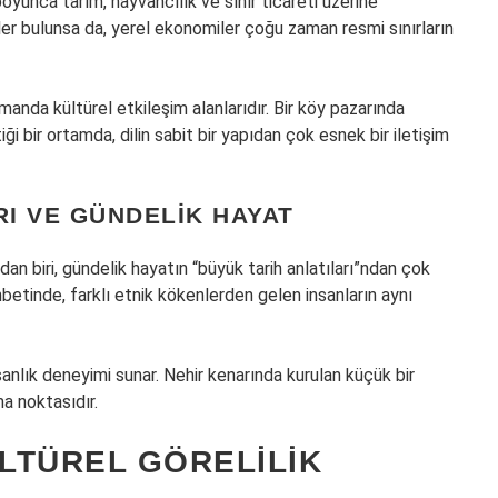
yunca tarım, hayvancılık ve sınır ticareti üzerine
imler bulunsa da, yerel ekonomiler çoğu zaman resmi sınırların
zamanda kültürel etkileşim alanlarıdır. Bir köy pazarında
i bir ortamda, dilin sabit bir yapıdan çok esnek bir iletişim
I VE GÜNDELIK HAYAT
dan biri, gündelik hayatın “büyük tarih anlatıları”ndan çok
hbetinde, farklı etnik kökenlerden gelen insanların aynı
sanlık deneyimi sunar. Nehir kenarında kurulan küçük bir
a noktasıdır.
ÜLTÜREL GÖRELILIK