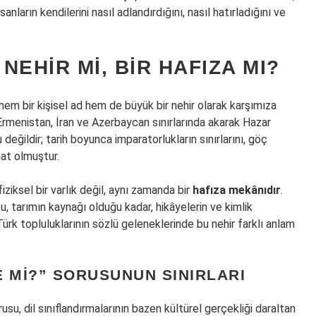
nların kendilerini nasıl adlandırdığını, nasıl hatırladığını ve
 NEHIR MI, BIR HAFIZA MI?
em bir kişisel ad hem de büyük bir nehir olarak karşımıza
Ermenistan, İran ve Azerbaycan sınırlarında akarak Hazar
u değildir; tarih boyunca imparatorlukların sınırlarını, göç
hat olmuştur.
fiziksel bir varlık değil, aynı zamanda bir
hafıza mekânıdır
.
u, tarımın kaynağı olduğu kadar, hikâyelerin ve kimlik
e Türk topluluklarının sözlü geleneklerinde bu nehir farklı anlam
 MI?” SORUSUNUN SINIRLARI
su, dil sınıflandırmalarının bazen kültürel gerçekliği daraltan