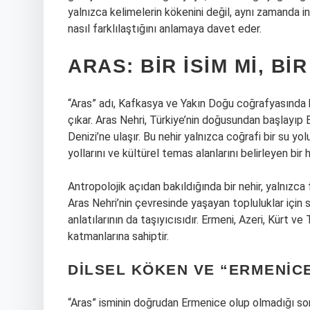
yalnızca kelimelerin kökenini değil, aynı zamanda insa
nasıl farklılaştığını anlamaya davet eder.
ARAS: BIR ISIM MI, BIR
“Aras” adı, Kafkasya ve Yakın Doğu coğrafyasında h
çıkar. Aras Nehri, Türkiye’nin doğusundan başlayıp 
Denizi’ne ulaşır. Bu nehir yalnızca coğrafi bir su yol
yollarını ve kültürel temas alanlarını belirleyen bir 
Antropolojik açıdan bakıldığında bir nehir, yalnızca 
Aras Nehri’nin çevresinde yaşayan topluluklar için s
anlatılarının da taşıyıcısıdır. Ermeni, Azeri, Kürt v
katmanlarına sahiptir.
DILSEL KÖKEN VE “ERMENICE
“Aras” isminin doğrudan Ermenice olup olmadığı soru