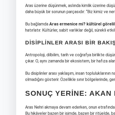
Aras üzerine düşünmek, aslında kimlik üzerine düşü
daha büyük bir sorunun parçasıdır: “Biz kimiz ve ne
Bu bağlamda
Aras ermenice mi? kültürel görelil
hatırlatır. Kültürler, sabit varlıklar değil, sürekli et
DISIPLINLER ARASI BIR BAKI
Antropoloji, dilbilim, tarih ve coğrafya birlikte düş
çıkar. O, aynı zamanda bir ekosistem, bir hafıza alanı 
Bu disiplinler arası yaklaşım, insan topluluklarının n
olmadığını gösterir. Özellikle sınır bölgelerinde, 
SONUÇ YERINE: AKAN 
Aras Nehri akmaya devam ederken, onun etrafında 
Bu hikâyeler bazen bir isimde, bazen bir ritüelde, ba