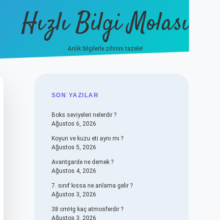
Hızlı Bilgi Molası
Anlık bilgilerle zihnini tazele!
vdcasino
SIDEBAR
SON YAZILAR
Boks seviyeleri nelerdir ?
Ağustos 6, 2026
Koyun ve kuzu eti aynı mı ?
Ağustos 5, 2026
Avantgarde ne demek ?
Ağustos 4, 2026
7. sınıf kıssa ne anlama gelir ?
Ağustos 3, 2026
38 cmHg kaç atmosferdir ?
Ağustos 3, 2026