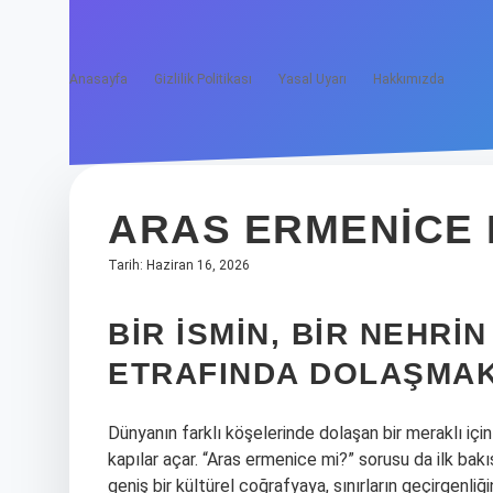
Anasayfa
Gizlilik Politikası
Yasal Uyarı
Hakkımızda
ARAS ERMENICE 
Tarih: Haziran 16, 2026
BIR ISMIN, BIR NEHRI
ETRAFINDA DOLAŞMA
Dünyanın farklı köşelerinde dolaşan bir meraklı içi
kapılar açar. “Aras ermenice mi?” sorusu da ilk bakı
geniş bir kültürel coğrafyaya, sınırların geçirgenliğ