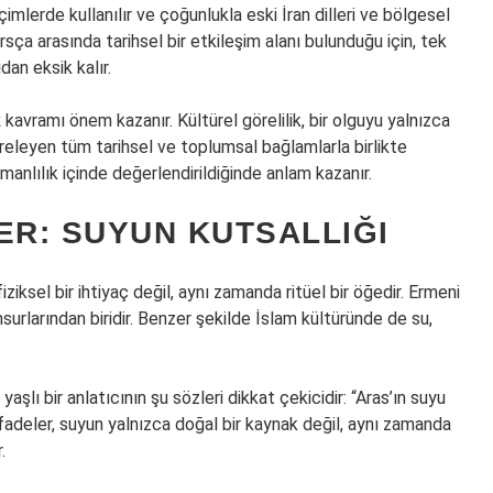
çimlerde kullanılır ve çoğunlukla eski İran dilleri ve bölgesel
arsça arasında tarihsel bir etkileşim alanı bulunduğu için, tek
an eksik kalır.
k
kavramı önem kazanır. Kültürel görelilik, bir olguyu yalnızca
vreleyen tüm tarihsel ve toplumsal bağlamlarla birlikte
manlılık içinde değerlendirildiğinde anlam kazanır.
ER: SUYUN KUTSALLIĞI
ziksel bir ihtiyaç değil, aynı zamanda ritüel bir öğedir. Ermeni
surlarından biridir. Benzer şekilde İslam kültüründe de su,
şlı bir anlatıcının şu sözleri dikkat çekicidir: “Aras’ın suyu
r ifadeler, suyun yalnızca doğal bir kaynak değil, aynı zamanda
.