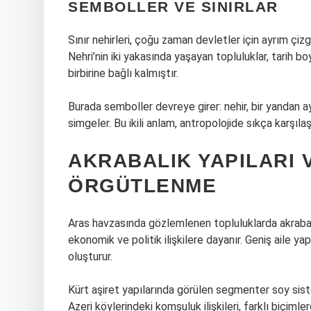
SEMBOLLER VE SINIRLAR
Sınır nehirleri, çoğu zaman devletler için ayrım çizgi
Nehri’nin iki yakasında yaşayan topluluklar, tarih boyu
birbirine bağlı kalmıştır.
Burada semboller devreye girer: nehir, bir yandan a
simgeler. Bu ikili anlam, antropolojide sıkça karşılaş
AKRABALIK YAPILARI
ÖRGÜTLENME
Aras havzasında gözlemlenen topluluklarda akrabalı
ekonomik ve politik ilişkilere dayanır. Geniş aile ya
oluşturur.
Kürt aşiret yapılarında görülen segmenter soy sist
Azeri köylerindeki komşuluk ilişkileri, farklı biçimle