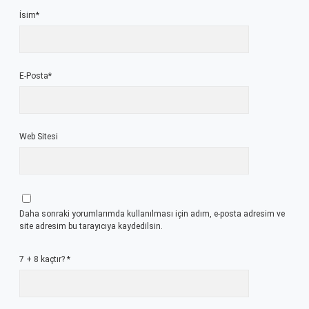
İsim*
E-Posta*
Web Sitesi
Daha sonraki yorumlarımda kullanılması için adım, e-posta adresim ve
site adresim bu tarayıcıya kaydedilsin.
7 + 8 kaçtır?
*