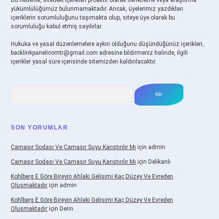
Bu nedenle, sitedeki içerikleri proaktif olarak denetleme veya araştırma
yükümlülüğümüz bulunmamaktadır. Ancak, üyelerimiz yazdıkları
içeriklerin sorumluluğunu taşımakta olup, siteye üye olarak bu
sorumluluğu kabul etmiş sayılırlar.
Hukuka ve yasal düzenlemelere aykırı olduğunu düşündüğünüz içerikleri,
backlinkpanelicomtr@gmail.com
adresine bildirmeniz halinde, ilgili
içerikler yasal süre içerisinde sitemizden kaldırılacaktır.
Arama
SON YORUMLAR
Çamaşır Sodası Ve Çamaşır Suyu Karıştırılır Mı
için
admin
Çamaşır Sodası Ve Çamaşır Suyu Karıştırılır Mı
için
Delikanlı
Kohlberg E Göre Bireyin Ahlaki Gelişimi Kaç Düzey Ve Evreden
Oluşmaktadır
için
admin
Kohlberg E Göre Bireyin Ahlaki Gelişimi Kaç Düzey Ve Evreden
Oluşmaktadır
için
Derin