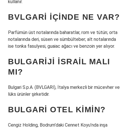
kullanır.
BVLGARI IÇINDE NE VAR?
Parfümün üst notalarında baharatlar, rom ve tütün; orta
notalarında deri, süsen ve sümbülteber; alt notalarında
ise tonka fasulyesi, guaiac ağacı ve benzoin yer alıyor.
BULGARIJI İSRAIL MALI
MI?
Bulgari S.p.A. (BVLGARI), İtalya merkezli bir mücevher ve
lüks ürünler şirketidir.
BULGARI OTEL KIMIN?
Cengiz Holding, Bodrum’daki Cennet Koyu’nda inşa