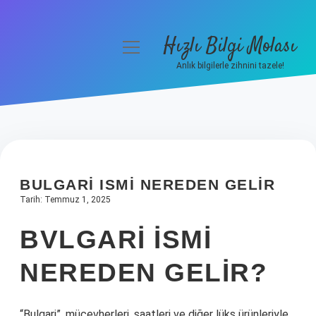
Hızlı Bilgi Molası
menüyü
aç
Anlık bilgilerle zihnini tazele!
Anasayfa
Gizlilik Politikası
Yasal Uyarı
BULGARI ISMI NEREDEN GELIR
Hakkımızda
Tarih: Temmuz 1, 2025
BVLGARI ISMI
NEREDEN GELIR?
“Bulgari”, mücevherleri, saatleri ve diğer lüks ürünleriyle