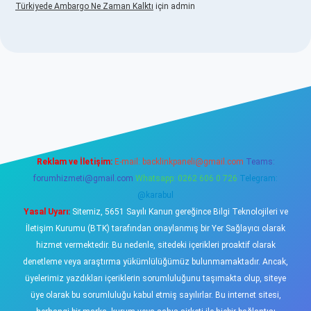
Türkiyede Ambargo Ne Zaman Kalktı
için
admin
o
Reklam ve İletişim:
E-mail:
backlinkpaneli@gmail.com
Teams:
forumhizmeti@gmail.com
Whatsapp: 0262 606 0 726
Telegram:
@karabul
Yasal Uyarı:
Sitemiz, 5651 Sayılı Kanun gereğince Bilgi Teknolojileri ve
İletişim Kurumu (BTK) tarafından onaylanmış bir Yer Sağlayıcı olarak
hizmet vermektedir. Bu nedenle, sitedeki içerikleri proaktif olarak
denetleme veya araştırma yükümlülüğümüz bulunmamaktadır. Ancak,
üyelerimiz yazdıkları içeriklerin sorumluluğunu taşımakta olup, siteye
üye olarak bu sorumluluğu kabul etmiş sayılırlar. Bu internet sitesi,