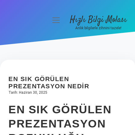
Hızlı Bilgi Molası
menüyü
aç
Anlık bilgilerle zihnini tazele!
Anasayfa
Gizlilik Politikası
Yasal Uyarı
EN SIK GÖRÜLEN
Hakkımızda
PREZENTASYON NEDIR
Tarih: Haziran 30, 2025
EN SIK GÖRÜLEN
PREZENTASYON