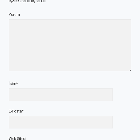
işaretlenmişlerdir
Yorum
İsim*
E-Posta*
Web Sitesi