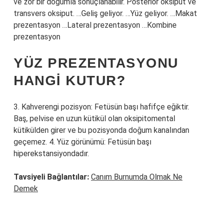
ve zor bir doğumla sonuçlanabilir. Posterior oksiput ve
transvers oksiput. …Geliş geliyor. …Yüz geliyor. …Makat
prezentasyon …Lateral prezentasyon …Kombine
prezentasyon
YÜZ PREZENTASYONU
HANGI KUTUR?
3. Kahverengi pozisyon: Fetüsün başı hafifçe eğiktir.
Baş, pelvise en uzun kütikül olan oksipitomental
kütikülden girer ve bu pozisyonda doğum kanalından
geçemez. 4. Yüz görünümü: Fetüsün başı
hiperekstansiyondadır.
Tavsiyeli Bağlantılar:
Canım Burnumda Olmak Ne
Demek