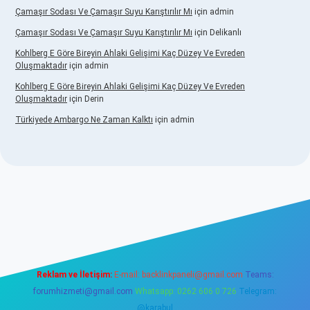
Çamaşır Sodası Ve Çamaşır Suyu Karıştırılır Mı
için
admin
Çamaşır Sodası Ve Çamaşır Suyu Karıştırılır Mı
için
Delikanlı
Kohlberg E Göre Bireyin Ahlaki Gelişimi Kaç Düzey Ve Evreden
Oluşmaktadır
için
admin
Kohlberg E Göre Bireyin Ahlaki Gelişimi Kaç Düzey Ve Evreden
Oluşmaktadır
için
Derin
Türkiyede Ambargo Ne Zaman Kalktı
için
admin
vdcasino
Reklam ve İletişim:
E-mail:
backlinkpaneli@gmail.com
Teams:
forumhizmeti@gmail.com
Whatsapp: 0262 606 0 726
Telegram:
@karabul