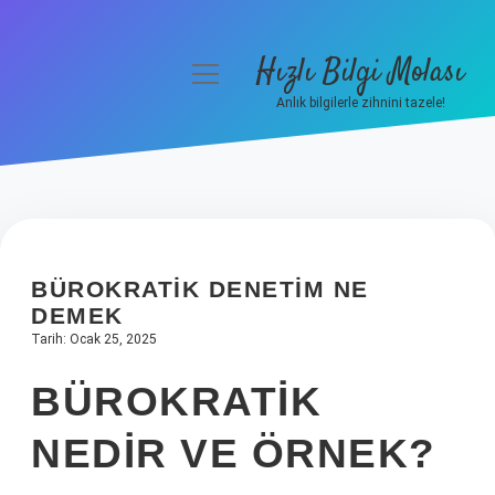
Hızlı Bilgi Molası
menüyü
aç
Anlık bilgilerle zihnini tazele!
Anasayfa
Gizlilik Politikası
Yasal Uyarı
BÜROKRATIK DENETIM NE
Hakkımızda
DEMEK
Tarih: Ocak 25, 2025
BÜROKRATIK
NEDIR VE ÖRNEK?