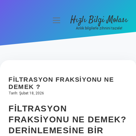
Hızlı Bilgi Molası
menüyü
aç
Anlık bilgilerle zihnini tazele!
Anasayfa
Gizlilik Politikası
Yasal Uyarı
FILTRASYON FRAKSIYONU NE
Hakkımızda
DEMEK ?
Tarih: Şubat 18, 2026
FILTRASYON
FRAKSIYONU NE DEMEK?
DERINLEMESINE BIR