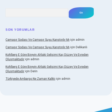
Arama
SON YORUMLAR
Çamaşır Sodası Ve Çamaşır Suyu Karıştırılır Mı
için
admin
Çamaşır Sodası Ve Çamaşır Suyu Karıştırılır Mı
için
Delikanlı
Kohlberg E Göre Bireyin Ahlaki Gelişimi Kaç Düzey Ve Evreden
Oluşmaktadır
için
admin
Kohlberg E Göre Bireyin Ahlaki Gelişimi Kaç Düzey Ve Evreden
Oluşmaktadır
için
Derin
Türkiyede Ambargo Ne Zaman Kalktı
için
admin
o