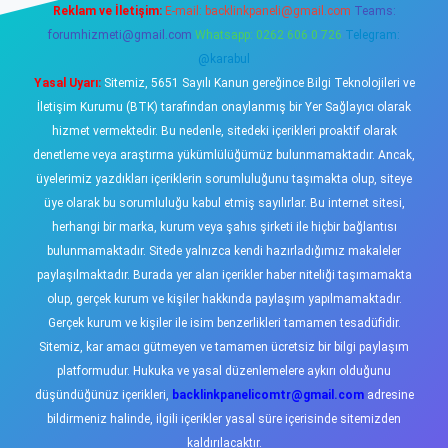
Reklam ve İletişim:
E-mail:
backlinkpaneli@gmail.com
Teams:
forumhizmeti@gmail.com
Whatsapp: 0262 606 0 726
Telegram:
@karabul
Yasal Uyarı:
Sitemiz, 5651 Sayılı Kanun gereğince Bilgi Teknolojileri ve
İletişim Kurumu (BTK) tarafından onaylanmış bir Yer Sağlayıcı olarak
hizmet vermektedir. Bu nedenle, sitedeki içerikleri proaktif olarak
denetleme veya araştırma yükümlülüğümüz bulunmamaktadır. Ancak,
üyelerimiz yazdıkları içeriklerin sorumluluğunu taşımakta olup, siteye
üye olarak bu sorumluluğu kabul etmiş sayılırlar. Bu internet sitesi,
herhangi bir marka, kurum veya şahıs şirketi ile hiçbir bağlantısı
bulunmamaktadır. Sitede yalnızca kendi hazırladığımız makaleler
paylaşılmaktadır. Burada yer alan içerikler haber niteliği taşımamakta
olup, gerçek kurum ve kişiler hakkında paylaşım yapılmamaktadır.
Gerçek kurum ve kişiler ile isim benzerlikleri tamamen tesadüfidir.
Sitemiz, kar amacı gütmeyen ve tamamen ücretsiz bir bilgi paylaşım
platformudur. Hukuka ve yasal düzenlemelere aykırı olduğunu
düşündüğünüz içerikleri,
backlinkpanelicomtr@gmail.com
adresine
bildirmeniz halinde, ilgili içerikler yasal süre içerisinde sitemizden
kaldırılacaktır.