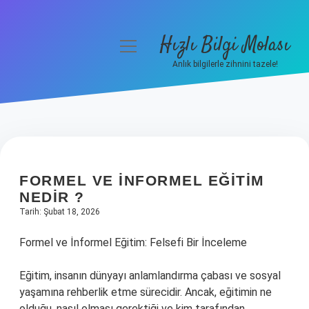
Hızlı Bilgi Molası
menüyü
aç
Anlık bilgilerle zihnini tazele!
Anasayfa
Gizlilik Politikası
Yasal Uyarı
FORMEL VE INFORMEL EĞITIM
Hakkımızda
NEDIR ?
Tarih: Şubat 18, 2026
Formel ve İnformel Eğitim: Felsefi Bir İnceleme
Eğitim, insanın dünyayı anlamlandırma çabası ve sosyal
yaşamına rehberlik etme sürecidir. Ancak, eğitimin ne
olduğu, nasıl olması gerektiği ve kim tarafından