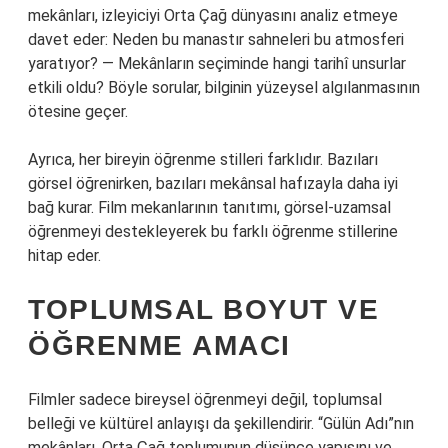
mekânları, izleyiciyi Orta Çağ dünyasını analiz etmeye
davet eder: Neden bu manastır sahneleri bu atmosferi
yaratıyor? — Mekânların seçiminde hangi tarihî unsurlar
etkili oldu? Böyle sorular, bilginin yüzeysel algılanmasının
ötesine geçer.
Ayrıca, her bireyin öğrenme stilleri farklıdır. Bazıları
görsel öğrenirken, bazıları mekânsal hafızayla daha iyi
bağ kurar. Film mekanlarının tanıtımı, görsel-uzamsal
öğrenmeyi destekleyerek bu farklı öğrenme stillerine
hitap eder.
TOPLUMSAL BOYUT VE
ÖĞRENME AMACI
Filmler sadece bireysel öğrenmeyi değil, toplumsal
belleği ve kültürel anlayışı da şekillendirir. “Gülün Adı”nın
mekânları, Orta Çağ toplumunun düşünce yapısını ve