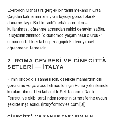
Eberbach Manastırı, gerçek bir tarihi mekândır; Orta
Çağ’dan kalma mimarisiyle izleyiciyi görsel olarak
döneme taşır. Bu tür tarihî mekânların filmde
kullanılması, öğrenme açısından sahici deneyim sağlar.
İzleyicinin zihninde “o dönemde yaşam nasıl olurdu?”
sorusunu tetikler ki bu, pedagojideki deneyimsel
öğrenmenin temelidir.
2. ROMA ÇEVRESI VE CINECITTÀ
SETLERI — İTALYA
Filmin birçok dış sahnesi için, özellikle manastırın dış
görünümü ve çevresel atmosferi için Roma yakınlarında
kurulan film setleri kullanıldı. Set tasarımı, Dante
Ferretti ve ekibi tarafından romanın atmosferine uygun
şekilde inşa edildi. ([italyformovies.com][3])
CINECITTÀ VE SAHNE TASARIMININ