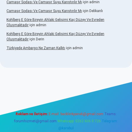
Çamaşır Sodası Ve Çamaşır Suyu Karıştırılır Mı
için
admin
Çamaşır Sodası Ve Çamaşır Suyu Karıştırılır Mı
için
Delikanlı
Kohlberg E Göre Bireyin Ahlaki Gelişimi Kaç Düzey Ve Evreden
Oluşmaktadır
için
admin
Kohlberg E Göre Bireyin Ahlaki Gelişimi Kaç Düzey Ve Evreden
Oluşmaktadır
için
Derin
Türkiyede Ambargo Ne Zaman Kalktı
için
admin
o
Reklam ve İletişim:
E-mail:
backlinkpaneli@gmail.com
Teams:
forumhizmeti@gmail.com
Whatsapp: 0262 606 0 726
Telegram:
@karabul