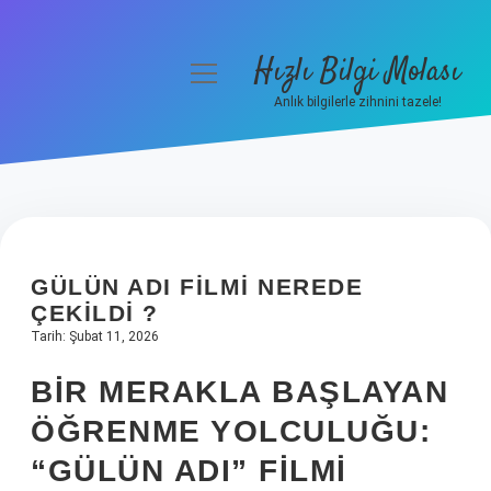
Hızlı Bilgi Molası
menüyü
aç
Anlık bilgilerle zihnini tazele!
Anasayfa
Gizlilik Politikası
Yasal Uyarı
GÜLÜN ADI FILMI NEREDE
Hakkımızda
ÇEKILDI ?
Tarih: Şubat 11, 2026
BIR MERAKLA BAŞLAYAN
ÖĞRENME YOLCULUĞU:
“GÜLÜN ADI” FILMI