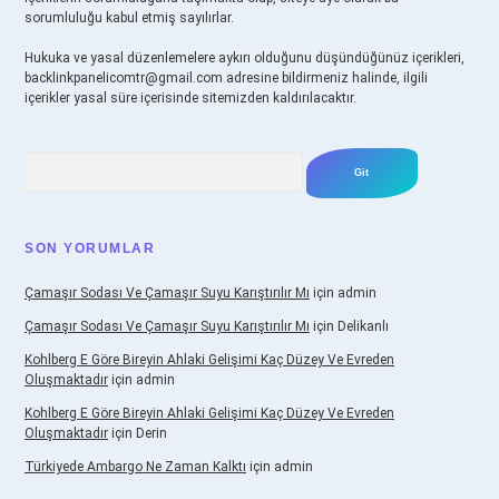
sorumluluğu kabul etmiş sayılırlar.
Hukuka ve yasal düzenlemelere aykırı olduğunu düşündüğünüz içerikleri,
backlinkpanelicomtr@gmail.com
adresine bildirmeniz halinde, ilgili
içerikler yasal süre içerisinde sitemizden kaldırılacaktır.
Arama
SON YORUMLAR
Çamaşır Sodası Ve Çamaşır Suyu Karıştırılır Mı
için
admin
Çamaşır Sodası Ve Çamaşır Suyu Karıştırılır Mı
için
Delikanlı
Kohlberg E Göre Bireyin Ahlaki Gelişimi Kaç Düzey Ve Evreden
Oluşmaktadır
için
admin
Kohlberg E Göre Bireyin Ahlaki Gelişimi Kaç Düzey Ve Evreden
Oluşmaktadır
için
Derin
Türkiyede Ambargo Ne Zaman Kalktı
için
admin