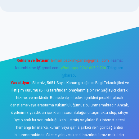
no
Reklam ve İletişim:
E-mail:
backlinkpaneli@gmail.com
Teams:
forumhizmeti@gmail.com
Whatsapp: 0262 606 0 726
Telegram:
@karabul
Yasal Uyarı:
Sitemiz, 5651 Sayılı Kanun gereğince Bilgi Teknolojileri ve
İletişim Kurumu (BTK) tarafından onaylanmış bir Yer Sağlayıcı olarak
hizmet vermektedir. Bu nedenle, sitedeki içerikleri proaktif olarak
denetleme veya araştırma yükümlülüğümüz bulunmamaktadır. Ancak,
üyelerimiz yazdıkları içeriklerin sorumluluğunu taşımakta olup, siteye
üye olarak bu sorumluluğu kabul etmiş sayılırlar. Bu internet sitesi,
herhangi bir marka, kurum veya şahıs şirketi ile hiçbir bağlantısı
bulunmamaktadır. Sitede yalnızca kendi hazırladığımız makaleler