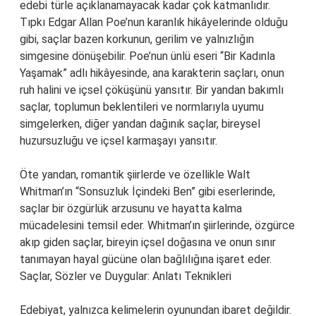
edebi türle açıklanamayacak kadar çok katmanlıdır.
Tıpkı Edgar Allan Poe’nun karanlık hikâyelerinde olduğu
gibi, saçlar bazen korkunun, gerilim ve yalnızlığın
simgesine dönüşebilir. Poe’nun ünlü eseri “Bir Kadınla
Yaşamak” adlı hikâyesinde, ana karakterin saçları, onun
ruh halini ve içsel çöküşünü yansıtır. Bir yandan bakımlı
saçlar, toplumun beklentileri ve normlarıyla uyumu
simgelerken, diğer yandan dağınık saçlar, bireysel
huzursuzluğu ve içsel karmaşayı yansıtır.
Öte yandan, romantik şiirlerde ve özellikle Walt
Whitman’ın “Sonsuzluk İçindeki Ben” gibi eserlerinde,
saçlar bir özgürlük arzusunu ve hayatta kalma
mücadelesini temsil eder. Whitman’ın şiirlerinde, özgürce
akıp giden saçlar, bireyin içsel doğasına ve onun sınır
tanımayan hayal gücüne olan bağlılığına işaret eder.
Saçlar, Sözler ve Duygular: Anlatı Teknikleri
Edebiyat, yalnızca kelimelerin oyunundan ibaret değildir.