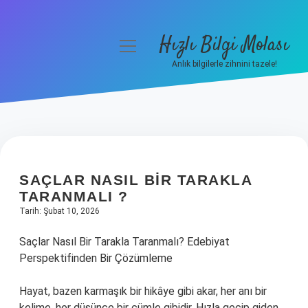
Hızlı Bilgi Molası
menüyü
aç
Anlık bilgilerle zihnini tazele!
Anasayfa
Gizlilik Politikası
Yasal Uyarı
SAÇLAR NASIL BIR TARAKLA
Hakkımızda
TARANMALI ?
Tarih: Şubat 10, 2026
Saçlar Nasıl Bir Tarakla Taranmalı? Edebiyat
Perspektifinden Bir Çözümleme
Hayat, bazen karmaşık bir hikâye gibi akar, her anı bir
kelime, her düşünce bir cümle gibidir. Hızla geçip giden