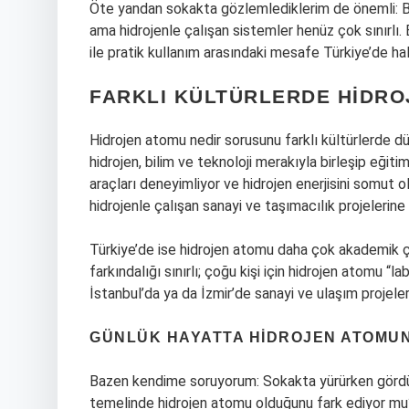
Öte yandan sokakta gözlemlediklerim de önemli: Bur
ama hidrojenle çalışan sistemler henüz çok sınırlı
ile pratik kullanım arasındaki mesafe Türkiye’de ha
FARKLI KÜLTÜRLERDE HIDRO
Hidrojen atomu nedir sorusunu farklı kültürlerde 
hidrojen, bilim ve teknoloji merakıyla birleşip eğiti
araçları deneyimliyor ve hidrojen enerjisini somut 
hidrojenle çalışan sanayi ve taşımacılık projelerine
Türkiye’de ise hidrojen atomu daha çok akademik çe
farkındalığı sınırlı; çoğu kişi için hidrojen atomu “
İstanbul’da ya da İzmir’de sanayi ve ulaşım projele
GÜNLÜK HAYATTA HIDROJEN ATOMU
Bazen kendime soruyorum: Sokakta yürürken gördüğüm
temelinde hidrojen atomu olduğunu fark ediyor mu?