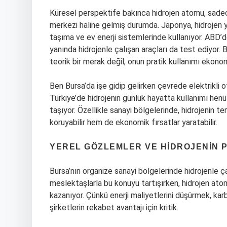
Küresel perspektife bakınca hidrojen atomu, sadece 
merkezi haline gelmiş durumda. Japonya, hidrojen y
taşıma ve ev enerji sistemlerinde kullanıyor. ABD’de 
yanında hidrojenle çalışan araçları da test ediyor.
teorik bir merak değil; onun pratik kullanımı ekonomi
Ben Bursa’da işe gidip gelirken çevrede elektrikli ot
Türkiye’de hidrojenin günlük hayatta kullanımı henüz s
taşıyor. Özellikle sanayi bölgelerinde, hidrojenin t
koruyabilir hem de ekonomik fırsatlar yaratabilir.
YEREL GÖZLEMLER VE HIDROJENIN P
Bursa’nın organize sanayi bölgelerinde hidrojenle 
meslektaşlarla bu konuyu tartışırken, hidrojen ato
kazanıyor. Çünkü enerji maliyetlerini düşürmek, kar
şirketlerin rekabet avantajı için kritik.