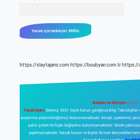
https://slaytajans.com
https://boubyan.com.tr
https://
Reklam ve İletişim:
E-mail:
Yasal Uyarı:
Sitemiz, 5651 Sayılı Kanun gereğince Bilgi Teknolojileri 
araştırma yükümlülüğümüz bulunmamaktadır. Ancak, üyelerimiz yazdıklar
şahıs şirketi ile hiçbir bağlantısı bulunmamaktadır. Sitede yalnızc
yapılmamaktadır. Gerçek kurum ve kişiler ile isim benzerlikleri 