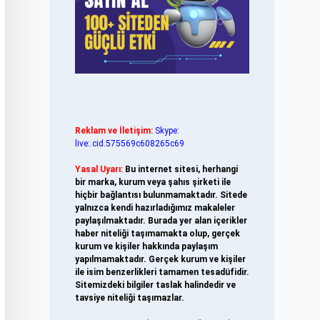
Reklam ve İletişim:
Skype:
live:.cid.575569c608265c69
Yasal Uyarı:
Bu internet sitesi, herhangi
bir marka, kurum veya şahıs şirketi ile
hiçbir bağlantısı bulunmamaktadır. Sitede
yalnızca kendi hazırladığımız makaleler
paylaşılmaktadır. Burada yer alan içerikler
haber niteliği taşımamakta olup, gerçek
kurum ve kişiler hakkında paylaşım
yapılmamaktadır. Gerçek kurum ve kişiler
ile isim benzerlikleri tamamen tesadüfidir.
Sitemizdeki bilgiler taslak halindedir ve
tavsiye niteliği taşımazlar.