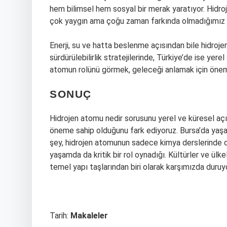
hem bilimsel hem sosyal bir merak yaratıyor. Hidr
çok yaygın ama çoğu zaman farkında olmadığımız bir 
Enerji, su ve hatta beslenme açısından bile hidroj
sürdürülebilirlik stratejilerinde, Türkiye’de ise ye
atomun rolünü görmek, geleceği anlamak için önemli
SONUÇ
Hidrojen atomu nedir sorusunu yerel ve küresel a
öneme sahip olduğunu fark ediyoruz. Bursa’da yaşa
şey, hidrojen atomunun sadece kimya derslerinde değ
yaşamda da kritik bir rol oynadığı. Kültürler ve ülk
temel yapı taşlarından biri olarak karşımızda duruyo
Tarih:
Makaleler