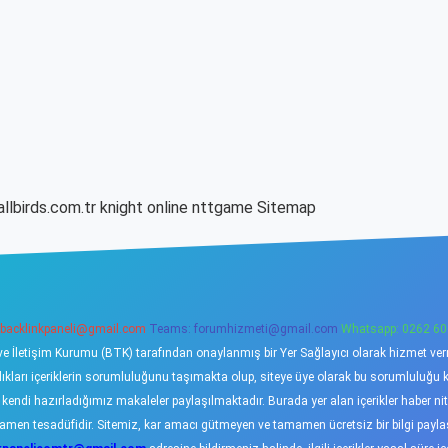
allbirds.com.tr
knight online
nttgame
Sitemap
backlinkpaneli@gmail.com
Teams:
forumhizmeti@gmail.com
Whatsapp: 0262 60
ve İletişim Kurumu (BTK) tarafından onaylanmış bir Yer Sağlayıcı olarak hizmet verme
ı içeriklerin sorumluluğunu taşımakta olup, siteye üye olarak bu sorumluluğu kabu
a kendi hazırladığımız makaleler paylaşılmaktadır. Burada yer alan içerikler haber 
tamamen tesadüfidir. Sitemiz, kar amacı gütmeyen ve tamamen ücretsiz bir bilgi pay