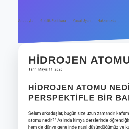
Anasayfa
Gizlilik Politikası
Yasal Uyarı
Hakkımızda
HIDROJEN ATOMU
Tarih: Mayıs 11, 2026
HIDROJEN ATOMU NED
PERSPEKTIFLE BIR BA
Selam arkadaşlar, bugün size uzun zamandır kafamı
atomu nedir?” Aslında kimya derslerinde öğrendiğimi
hem de dünya genelinde nasıl düşündüğümüz ve kul