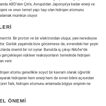
anda ABD’den Çin’e, Avrupa’dan Japonya’ya kadar enerji ve
drojeni ve onun temel yapı taşı olan hidrojen atomunu
kalamak mümkün oluyor.
LERI
enttir. Bir proton ve bir elektrondan oluşur, yani neredeyse
üktür. Günlük yaşamda bize görünmese de, evrendeki her şeyin
larda önemli bir rol oynar. Bursa’da iş çıkışı Nilüfer’de
a gerçekleşen nükleer reaksiyonların temelinde hidrojen
n verir.
rojen atomu genellikle soyut bir kavram olarak öğretilir.
yarak hidrojenin hem enerji hem de evren bilimi açısından
türel fark, hidrojen atomunu anlamada bilgiye erişimin ne
EL ÖNEMI