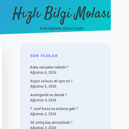
Hızlı Bilgi Molası
Anlık bilgilerle zihnini tazele!
vdcasino
SIDEBAR
SON YAZILAR
Boks seviyeleri nelerdir ?
Ağustos 6, 2026
Koyun ve kuzu eti aynı mı ?
Ağustos 5, 2026
Avantgarde ne demek ?
Ağustos 4, 2026
7. sınıf kıssa ne anlama gelir ?
Ağustos 3, 2026
38 cmHg kaç atmosferdir ?
Ağustos 3, 2026