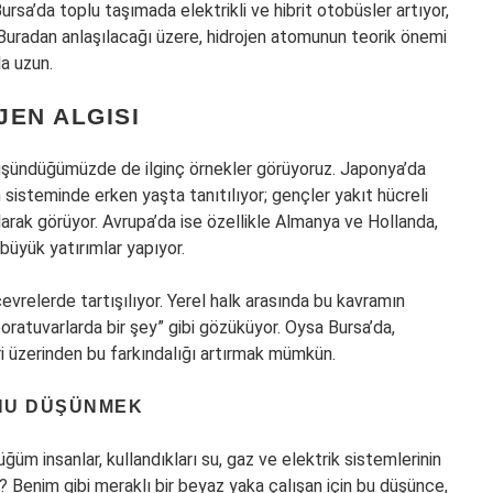
sa’da toplu taşımada elektrikli ve hibrit otobüsler artıyor,
. Buradan anlaşılacağı üzere, hidrojen atomunun teorik önemi
la uzun.
JEN ALGISI
düşündüğümüzde de ilginç örnekler görüyoruz. Japonya’da
m sisteminde erken yaşta tanıtılıyor; gençler yakıt hücreli
olarak görüyor. Avrupa’da ise özellikle Almanya ve Hollanda,
 büyük yatırımlar yapıyor.
vrelerde tartışılıyor. Yerel halk arasında bu kavramın
laboratuvarlarda bir şey” gibi gözüküyor. Oysa Bursa’da,
ri üzerinden bu farkındalığı artırmak mümkün.
NU DÜŞÜNMEK
 insanlar, kullandıkları su, gaz ve elektrik sistemlerinin
 Benim gibi meraklı bir beyaz yaka çalışan için bu düşünce,