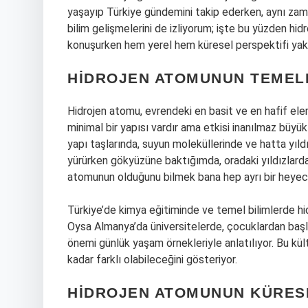
yaşayıp Türkiye gündemini takip ederken, aynı zam
bilim gelişmelerini de izliyorum; işte bu yüzden hi
konuşurken hem yerel hem küresel perspektifi ya
HIDROJEN ATOMUNUN TEMEL
Hidrojen atomu, evrendeki en basit ve en hafif elem
minimal bir yapısı vardır ama etkisi inanılmaz büy
yapı taşlarında, suyun moleküllerinde ve hatta yıldız
yürürken gökyüzüne baktığımda, oradaki yıldızlard
atomunun olduğunu bilmek bana hep ayrı bir heyeca
Türkiye’de kimya eğitiminde ve temel bilimlerde hid
Oysa Almanya’da üniversitelerde, çocuklardan başla
önemi günlük yaşam örnekleriyle anlatılıyor. Bu kül
kadar farklı olabileceğini gösteriyor.
HIDROJEN ATOMUNUN KÜRES