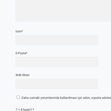
İsim*
E-Posta*
Web Sitesi
Daha sonraki yorumlarımda kullanılması için adım, e-posta adresim
7 + 8 kaçtır?
*