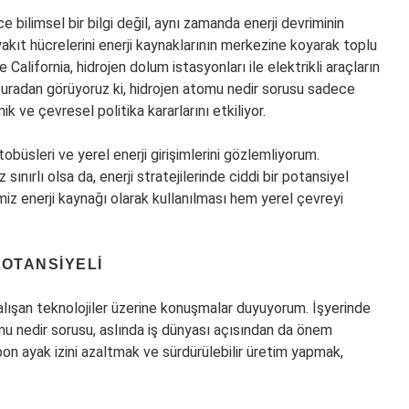
bilimsel bir bilgi değil, aynı zamanda enerji devriminin
akıt hücrelerini enerji kaynaklarının merkezine koyarak toplu
California, hidrojen dolum istasyonları ile elektrikli araçların
 Buradan görüyoruz ki, hidrojen atomu nedir sorusu sadece
k ve çevresel politika kararlarını etkiliyor.
obüsleri ve yerel enerji girişimlerini gözlemliyorum.
ınırlı olsa da, enerji stratejilerinde ciddi bir potansiyel
emiz enerji kaynağı olarak kullanılması hem yerel çevreyi
OTANSIYELI
çalışan teknolojiler üzerine konuşmalar duyuyorum. İşyerinde
mu nedir sorusu, aslında iş dünyası açısından da önem
bon ayak izini azaltmak ve sürdürülebilir üretim yapmak,