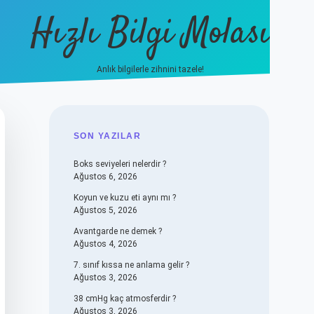
Hızlı Bilgi Molası
Anlık bilgilerle zihnini tazele!
vdcasino
SIDEBAR
SON YAZILAR
Boks seviyeleri nelerdir ?
Ağustos 6, 2026
Koyun ve kuzu eti aynı mı ?
Ağustos 5, 2026
Avantgarde ne demek ?
Ağustos 4, 2026
7. sınıf kıssa ne anlama gelir ?
Ağustos 3, 2026
38 cmHg kaç atmosferdir ?
Ağustos 3, 2026