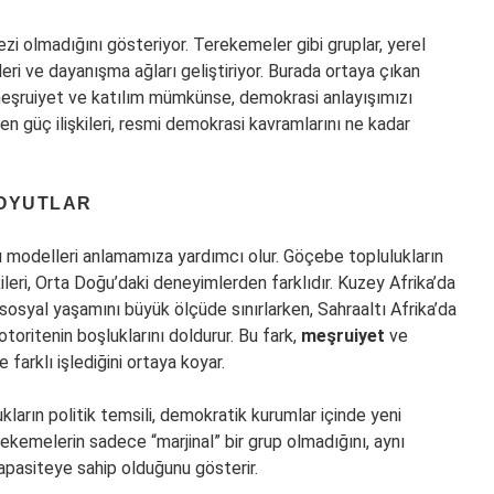
ezi olmadığını gösteriyor. Terekemeler gibi gruplar, yerel
leri ve dayanışma ağları geliştiriyor. Burada ortaya çıkan
 meşruiyet ve katılım mümkünse, demokrasi anlayışımızı
 güç ilişkileri, resmi demokrasi kavramlarını ne kadar
BOYUTLAR
lı modelleri anlamamıza yardımcı olur. Göçebe toplulukların
kileri, Orta Doğu’daki deneyimlerden farklıdır. Kuzey Afrika’da
sosyal yaşamını büyük ölçüde sınırlarken, Sahraaltı Afrika’da
toritenin boşluklarını doldurur. Bu fark,
meşruiyet
ve
arklı işlediğini ortaya koyar.
ukların politik temsili, demokratik kurumlar içinde yeni
erekemelerin sadece “marjinal” bir grup olmadığını, aynı
pasiteye sahip olduğunu gösterir.