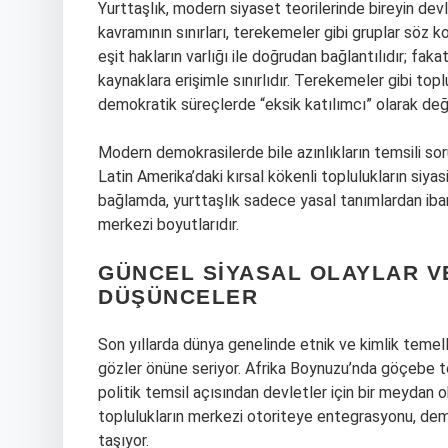
Yurttaşlık, modern siyaset teorilerinde bireyin dev
kavramının sınırları, terekemeler gibi gruplar söz 
eşit hakların varlığı ile doğrudan bağlantılıdır; fa
kaynaklara erişimle sınırlıdır. Terekemeler gibi topl
demokratik süreçlerde “eksik katılımcı” olarak değe
Modern demokrasilerde bile azınlıkların temsili sor
Latin Amerika’daki kırsal kökenli toplulukların siyas
bağlamda, yurttaşlık sadece yasal tanımlardan ibar
merkezi boyutlarıdır.
GÜNCEL SIYASAL OLAYLAR V
DÜŞÜNCELER
Son yıllarda dünya genelinde etnik ve kimlik temelli
gözler önüne seriyor. Afrika Boynuzu’nda göçebe to
politik temsil açısından devletler için bir meydan
toplulukların merkezi otoriteye entegrasyonu, demo
taşıyor.