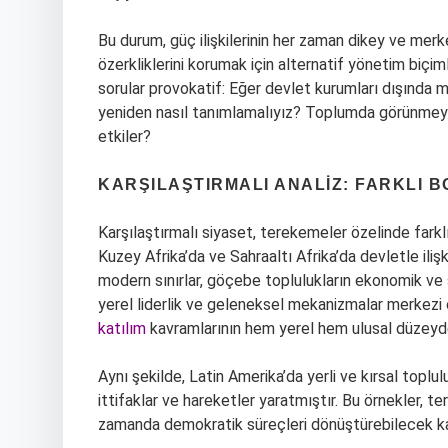
Bu durum, güç ilişkilerinin her zaman dikey ve merk
özerkliklerini korumak için alternatif yönetim biçim
sorular provokatif: Eğer devlet kurumları dışında
yeniden nasıl tanımlamalıyız? Toplumda görünmeyen
etkiler?
KARŞILAŞTIRMALI ANALIZ: FARKLI 
Karşılaştırmalı siyaset, terekemeler özelinde fark
Kuzey Afrika’da ve Sahraaltı Afrika’da devletle iliş
modern sınırlar, göçebe toplulukların ekonomik ve 
yerel liderlik ve geleneksel mekanizmalar merkezi o
katılım
kavramlarının hem yerel hem ulusal düzeyde f
Aynı şekilde, Latin Amerika’da yerli ve kırsal toplul
ittifaklar ve hareketler yaratmıştır. Bu örnekler, t
zamanda demokratik süreçleri dönüştürebilecek ka