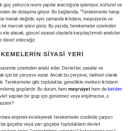
güç yalnızca resmi yapılar aracılığıyla işlemiyor; kültürel ve
erinden de dolaşıma giriyor. Bu bağlamda, “Terekemeler hangi
bir merak değildir; aynı zamanda iktidarın, meşruiyetin ve
n bir mercek işlevi görür. Bu yazıda, terekemeler üzerinden
nı ele alacak, güncel siyasal olaylarla karşılaştırmalı analizler
e davet edeceğiz.
KEMELERIN SIYASI YERI
i kurumlar üzerinden analiz eder. Devletler, yasalar ve
 için bir çerçeve sunar. Ancak bu çerçeve, tarihsel olarak
ir. Terekemeler gibi topluluklar, genellikle merkezi iktidarın
yimlemiş gruplardır. Bu durum, hem
meşruiyet
hem de
katılım
let yapıları bir grup için görünmez veya erişilmezse, o
azanır?
rumlara erişimini inceleyerek terekemeler özelinde çarpıcı
u’da göçebe veya yarı-göçebe toplulukların devlet