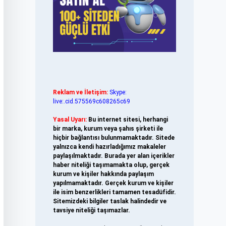
Reklam ve İletişim:
Skype:
live:.cid.575569c608265c69
Yasal Uyarı:
Bu internet sitesi, herhangi
bir marka, kurum veya şahıs şirketi ile
hiçbir bağlantısı bulunmamaktadır. Sitede
yalnızca kendi hazırladığımız makaleler
paylaşılmaktadır. Burada yer alan içerikler
haber niteliği taşımamakta olup, gerçek
kurum ve kişiler hakkında paylaşım
yapılmamaktadır. Gerçek kurum ve kişiler
ile isim benzerlikleri tamamen tesadüfidir.
Sitemizdeki bilgiler taslak halindedir ve
tavsiye niteliği taşımazlar.