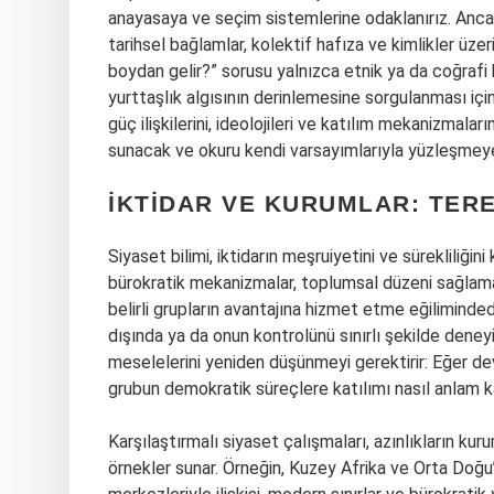
anayasaya ve seçim sistemlerine odaklanırız. Ancak 
tarihsel bağlamlar, kolektif hafıza ve kimlikler üz
boydan gelir?” sorusu yalnızca etnik ya da coğrafi 
yurttaşlık algısının derinlemesine sorgulanması içi
güç ilişkilerini, ideolojileri ve katılım mekanizmaları
sunacak ve okuru kendi varsayımlarıyla yüzleşmey
İKTIDAR VE KURUMLAR: TERE
Siyaset bilimi, iktidarın meşruiyetini ve sürekliliğin
bürokratik mekanizmalar, toplumsal düzeni sağlamak
belirli grupların avantajına hizmet etme eğiliminded
dışında ya da onun kontrolünü sınırlı şekilde dene
meselelerini yeniden düşünmeyi gerektirir: Eğer dev
grubun demokratik süreçlere katılımı nasıl anlam k
Karşılaştırmalı siyaset çalışmaları, azınlıkların ku
örnekler sunar. Örneğin, Kuzey Afrika ve Orta Doğ