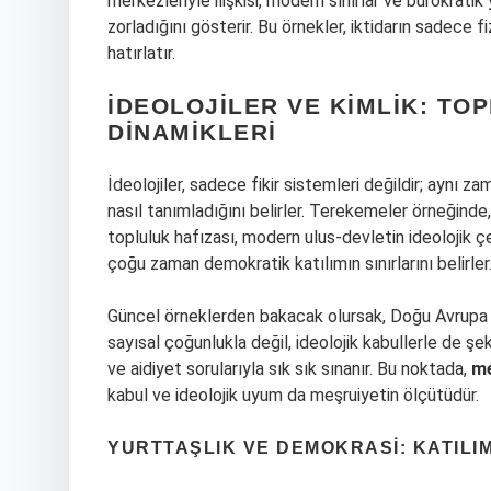
merkezleriyle ilişkisi, modern sınırlar ve bürokratik 
zorladığını gösterir. Bu örnekler, iktidarın sadece fi
hatırlatır.
İDEOLOJILER VE KIMLIK: T
DINAMIKLERI
İdeolojiler, sadece fikir sistemleri değildir; aynı za
nasıl tanımladığını belirler. Terekemeler örneğinde, 
topluluk hafızası, modern ulus-devletin ideolojik ç
çoğu zaman demokratik katılımın sınırlarını belirler
Güncel örneklerden bakacak olursak, Doğu Avrupa ve
sayısal çoğunlukla değil, ideolojik kabullerle de ş
ve aidiyet sorularıyla sık sık sınanır. Bu noktada,
me
kabul ve ideolojik uyum da meşruiyetin ölçütüdür.
YURTTAŞLIK VE DEMOKRASI: KATILIM