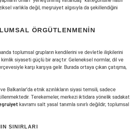
yapıların onları “yerleştirilmiş vatandaş” kategorisine nasıl
ziksel varlıkla değil, meşruiyet algısıyla da şekillendiğini
OPLUMSAL ÖRGÜTLENMENIN
manda toplumsal grupların kendilerini ve devletle ilişkilerini
kimlik siyaseti güçlü bir araçtır: Geleneksel normlar, dil ve
erçevesiyle karşı karşıya gelir. Burada ortaya çıkan çatışma,
.
 Balkanlar’da etnik azınlıkların siyasi temsili, sadece
ekillenmektedir. Terekemeler, merkezi iktidara yönelik sadakat
şruiyet
kavramı salt yasal tanımla sınırlı değildir; toplumsal
IN SINIRLARI