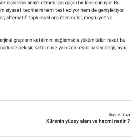
lık ilişkilerini analiz etmek için güçlü bir lens sunuyor. Bu
ern siyaset teorilerini hem test ediyor hem de genişletiyor.
yor; alternatif toplumsal örgütlenmeler, meşruiyet ve
arjinal grupların katılımını sağlamakla yükümlüdür, fakat bu
ürlükle pekişir; katılım ise yalnızca resmi haklar değil, aynı
Sonraki Yazı
Kürenin yüzey alanı ve hacmi nedir ?