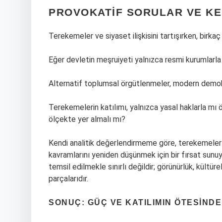
PROVOKATIF SORULAR VE K
Terekemeler ve siyaset ilişkisini tartışırken, birk
Eğer devletin meşruiyeti yalnızca resmi kurumlarla s
Alternatif toplumsal örgütlenmeler, modern demok
Terekemelerin katılımı, yalnızca yasal haklarla mı 
ölçekte yer almalı mı?
Kendi analitik değerlendirmeme göre, terekemeler g
kavramlarını yeniden düşünmek için bir fırsat sunu
temsil edilmekle sınırlı değildir; görünürlük, kültü
parçalarıdır.
SONUÇ: GÜÇ VE KATILIMIN ÖTESINDE