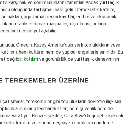
lete karşı hak ve sorumluluklarını tanımlar. Ancak yurttaşlık
konusu olduğunda tartışmalı hale gelir. Demokratik katılım,
kat bu haklar çoğu zaman resmi kayıtlar, eğitim ve ekonomik
ulukların tarihsel olarak marjinalleşmiş olması, onların
rlendirilmesine yol açabilir.
unludur. Örneğin, Kuzey Amerika’daki yerli toplulukların veya
i katılımı, hem kültürel hem de yapısal engellerle sınırlıdır. Bu
et değildir;
katılım
ve görünürlük de yurttaşlık deneyiminin
E TEREKEMELER ÜZERINE
 çatışmalar, terekemeler gibi toplulukların devletle ilişkisini
plulukların sınır ötesi hareketleri, hem güvenlik hem de
 okuma yaratıyor. Benzer şekilde, Orta Asya’da göçebe kökenli
kratik katılım ve iktidar meşruiyeti sorularını gündeme