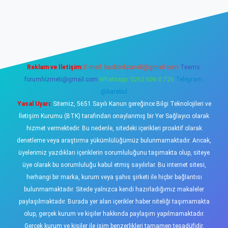
o
Reklam ve İletişim:
E-mail:
backlinkpaneli@gmail.com
Teams:
forumhizmeti@gmail.com
Whatsapp: 0262 606 0 726
Telegram:
@karabul
Yasal Uyarı:
Sitemiz, 5651 Sayılı Kanun gereğince Bilgi Teknolojileri ve
İletişim Kurumu (BTK) tarafından onaylanmış bir Yer Sağlayıcı olarak
hizmet vermektedir. Bu nedenle, sitedeki içerikleri proaktif olarak
denetleme veya araştırma yükümlülüğümüz bulunmamaktadır. Ancak,
üyelerimiz yazdıkları içeriklerin sorumluluğunu taşımakta olup, siteye
üye olarak bu sorumluluğu kabul etmiş sayılırlar. Bu internet sitesi,
herhangi bir marka, kurum veya şahıs şirketi ile hiçbir bağlantısı
bulunmamaktadır. Sitede yalnızca kendi hazırladığımız makaleler
paylaşılmaktadır. Burada yer alan içerikler haber niteliği taşımamakta
olup, gerçek kurum ve kişiler hakkında paylaşım yapılmamaktadır.
Gerçek kurum ve kişiler ile isim benzerlikleri tamamen tesadüfidir.