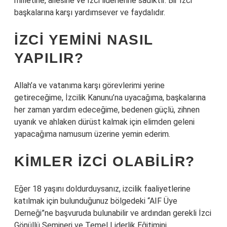
milletine, ailesine ve İzci liderlerine sadıktır. Bir İzci
başkalarına karşı yardımsever ve faydalıdır.
İZCI YEMINI NASIL
YAPILIR?
Allah’a ve vatanıma karşı görevlerimi yerine
getireceğime, İzcilik Kanunu’na uyacağıma, başkalarına
her zaman yardım edeceğime, bedenen güçlü, zihnen
uyanık ve ahlaken dürüst kalmak için elimden geleni
yapacağıma namusum üzerine yemin ederim.
KIMLER IZCI OLABILIR?
Eğer 18 yaşını doldurduysanız, izcilik faaliyetlerine
katılmak için bulunduğunuz bölgedeki “AIF Üye
Derneği”ne başvuruda bulunabilir ve ardından gerekli İzci
Gönüllü Semineri ve Temel Liderlik Eğitimini