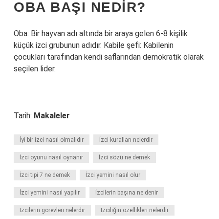
OBA BAŞI NEDIR?
Oba: Bir hayvan adı altında bir araya gelen 6-8 kişilik
küçük izci grubunun adıdır. Kabile şefi: Kabilenin
çocukları tarafından kendi saflarından demokratik olarak
seçilen lider.
Tarih:
Makaleler
İyi bir izci nasıl olmalıdır
İzci kuralları nelerdir
İzci oyunu nasıl oynanır
İzci sözü ne demek
İzci tipi 7 ne demek
İzci yemini nasıl olur
İzci yemini nasıl yapılır
İzcilerin başına ne denir
İzcilerin görevleri nelerdir
İzciliğin özellikleri nelerdir