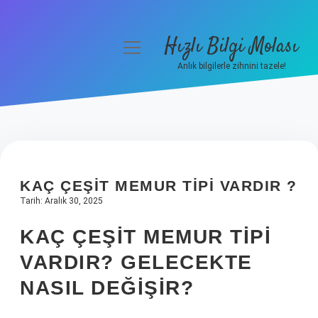
Hızlı Bilgi Molası
menüyü
aç
Anlık bilgilerle zihnini tazele!
Anasayfa
Gizlilik Politikası
Yasal Uyarı
KAÇ ÇEŞIT MEMUR TIPI VARDIR ?
Hakkımızda
Tarih: Aralık 30, 2025
KAÇ ÇEŞIT MEMUR TIPI
VARDIR? GELECEKTE
NASIL DEĞIŞIR?