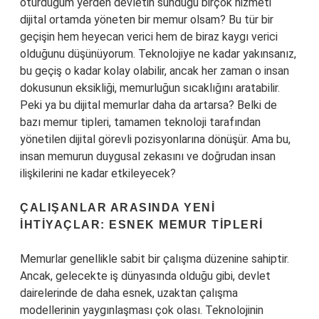
oturduğum yerden devletin sunduğu birçok hizmeti
dijital ortamda yöneten bir memur olsam? Bu tür bir
geçişin hem heyecan verici hem de biraz kaygı verici
olduğunu düşünüyorum. Teknolojiye ne kadar yakınsanız,
bu geçiş o kadar kolay olabilir, ancak her zaman o insan
dokusunun eksikliği, memurluğun sıcaklığını aratabilir.
Peki ya bu dijital memurlar daha da artarsa? Belki de
bazı memur tipleri, tamamen teknoloji tarafından
yönetilen dijital görevli pozisyonlarına dönüşür. Ama bu,
insan memurun duygusal zekasını ve doğrudan insan
ilişkilerini ne kadar etkileyecek?
ÇALIŞANLAR ARASINDA YENI
İHTIYAÇLAR: ESNEK MEMUR TIPLERI
Memurlar genellikle sabit bir çalışma düzenine sahiptir.
Ancak, gelecekte iş dünyasında olduğu gibi, devlet
dairelerinde de daha esnek, uzaktan çalışma
modellerinin yaygınlaşması çok olası. Teknolojinin