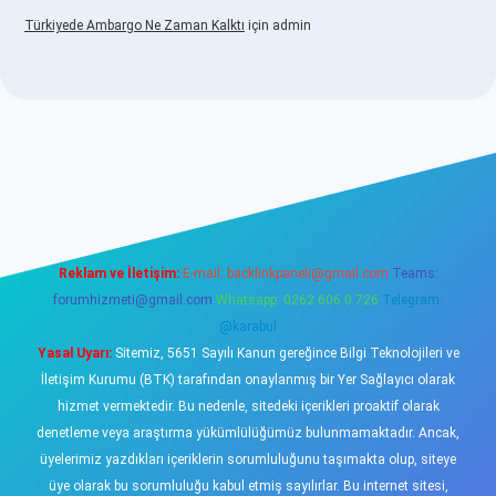
Türkiyede Ambargo Ne Zaman Kalktı
için
admin
asino
Reklam ve İletişim:
E-mail:
backlinkpaneli@gmail.com
Teams:
forumhizmeti@gmail.com
Whatsapp: 0262 606 0 726
Telegram:
@karabul
Yasal Uyarı:
Sitemiz, 5651 Sayılı Kanun gereğince Bilgi Teknolojileri ve
İletişim Kurumu (BTK) tarafından onaylanmış bir Yer Sağlayıcı olarak
hizmet vermektedir. Bu nedenle, sitedeki içerikleri proaktif olarak
denetleme veya araştırma yükümlülüğümüz bulunmamaktadır. Ancak,
üyelerimiz yazdıkları içeriklerin sorumluluğunu taşımakta olup, siteye
üye olarak bu sorumluluğu kabul etmiş sayılırlar. Bu internet sitesi,