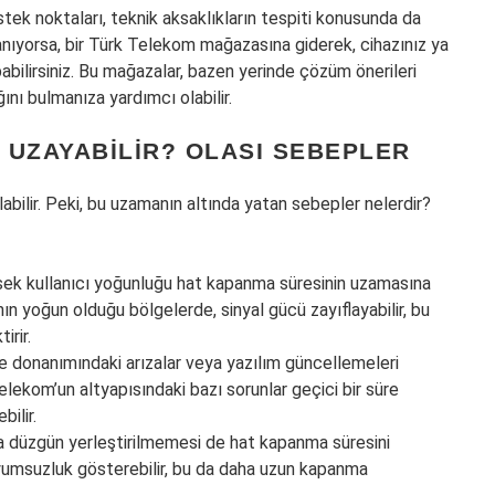
ek noktaları, teknik aksaklıkların tespiti konusunda da
apanıyorsa, bir Türk Telekom mağazasına giderek, cihazınız ya
pabilirsiniz. Bu mağazalar, bazen yerinde çözüm önerileri
ını bulmanıza yardımcı olabilir.
 UZAYABILIR? OLASI SEBEPLER
ilir. Peki, bu uzamanın altında yatan sebepler nelerdir?
ksek kullanıcı yoğunluğu hat kapanma süresinin uzamasına
nın yoğun olduğu bölgelerde, sinyal gücü zayıflayabilir, bu
irir.
donanımındaki arızalar veya yazılım güncellemeleri
elekom’un altyapısındaki bazı sorunlar geçici bir süre
ilir.
 düzgün yerleştirilmemesi de hat kapanma süresini
 uyumsuzluk gösterebilir, bu da daha uzun kapanma