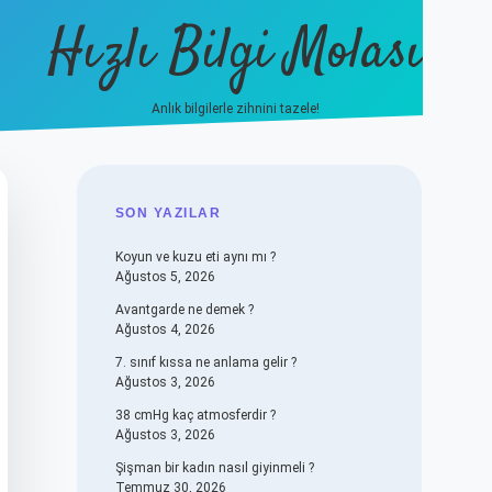
Hızlı Bilgi Molası
Anlık bilgilerle zihnini tazele!
vdcasino
SIDEBAR
SON YAZILAR
Koyun ve kuzu eti aynı mı ?
Ağustos 5, 2026
Avantgarde ne demek ?
Ağustos 4, 2026
7. sınıf kıssa ne anlama gelir ?
Ağustos 3, 2026
38 cmHg kaç atmosferdir ?
Ağustos 3, 2026
Şişman bir kadın nasıl giyinmeli ?
Temmuz 30, 2026