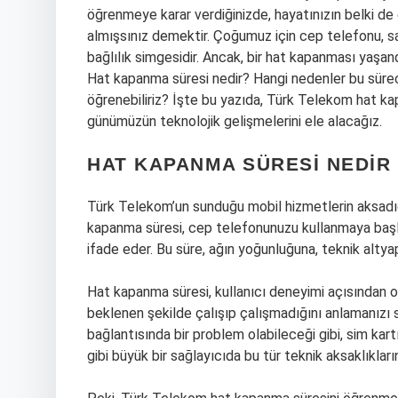
öğrenmeye karar verdiğinizde, hayatınızın belki de
almışsınız demektir. Çoğumuz için cep telefonu, sad
bağlılık simgesidir. Ancak, bir hat kapanması yaşand
Hat kapanma süresi nedir? Hangi nedenler bu sürec
öğrenebiliriz? İşte bu yazıda, Türk Telekom hat kap
günümüzün teknolojik gelişmelerini ele alacağız.
HAT KAPANMA SÜRESI NEDIR
Türk Telekom’un sunduğu mobil hizmetlerin aksadığ
kapanma süresi, cep telefonunuzu kullanmaya başla
ifade eder. Bu süre, ağın yoğunluğuna, teknik altyapı
Hat kapanma süresi, kullanıcı deneyimi açısından 
beklenen şekilde çalışıp çalışmadığını anlamanızı
bağlantısında bir problem olabileceği gibi, sim kart
gibi büyük bir sağlayıcıda bu tür teknik aksaklıkların