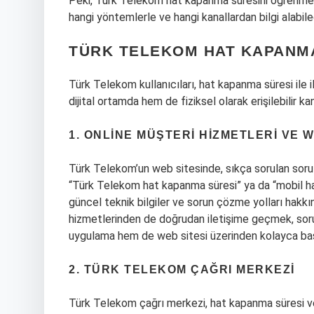
Peki, Türk Telekom hat kapanma süresini öğrenmek
hangi yöntemlerle ve hangi kanallardan bilgi alabil
TÜRK TELEKOM HAT KAPANM
Türk Telekom kullanıcıları, hat kapanma süresi ile il
dijital ortamda hem de fiziksel olarak erişilebilir k
1. ONLINE MÜŞTERI HIZMETLERI VE W
Türk Telekom’un web sitesinde, sıkça sorulan sorul
“Türk Telekom hat kapanma süresi” ya da “mobil ha
güncel teknik bilgiler ve sorun çözme yolları hakkınd
hizmetlerinden de doğrudan iletişime geçmek, soru
uygulama hem de web sitesi üzerinden kolayca başv
2. TÜRK TELEKOM ÇAĞRI MERKEZI
Türk Telekom çağrı merkezi, hat kapanma süresi veya