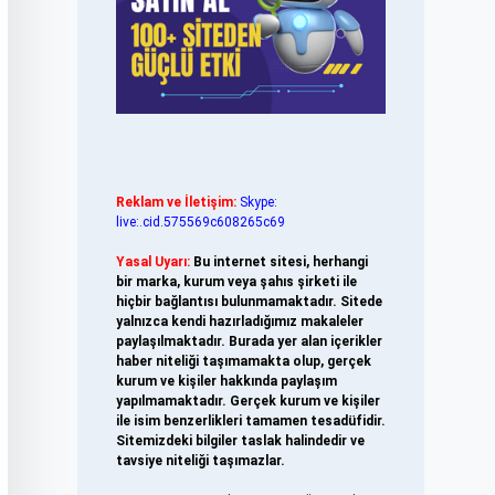
Reklam ve İletişim:
Skype:
live:.cid.575569c608265c69
Yasal Uyarı:
Bu internet sitesi, herhangi
bir marka, kurum veya şahıs şirketi ile
hiçbir bağlantısı bulunmamaktadır. Sitede
yalnızca kendi hazırladığımız makaleler
paylaşılmaktadır. Burada yer alan içerikler
haber niteliği taşımamakta olup, gerçek
kurum ve kişiler hakkında paylaşım
yapılmamaktadır. Gerçek kurum ve kişiler
ile isim benzerlikleri tamamen tesadüfidir.
Sitemizdeki bilgiler taslak halindedir ve
tavsiye niteliği taşımazlar.