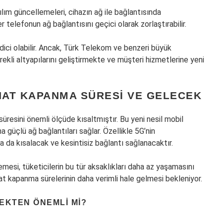
ılım güncellemeleri, cihazın ağ ile bağlantısında
 telefonun ağ bağlantısını geçici olarak zorlaştırabilir.
 edici olabilir. Ancak, Türk Telekom ve benzeri büyük
rekli altyapılarını geliştirmekte ve müşteri hizmetlerine yeni
AT KAPANMA SÜRESI VE GELECEK
resini önemli ölçüde kısaltmıştır. Bu yeni nesil mobil
ha güçlü ağ bağlantıları sağlar. Özellikle 5G’nin
a da kısalacak ve kesintisiz bağlantı sağlanacaktır.
lemesi, tüketicilerin bu tür aksaklıkları daha az yaşamasını
at kapanma sürelerinin daha verimli hale gelmesi bekleniyor.
EKTEN ÖNEMLI MI?