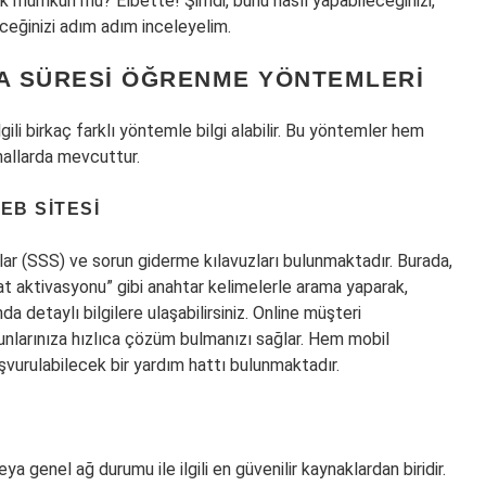
 mümkün mü? Elbette! Şimdi, bunu nasıl yapabileceğinizi,
eceğinizi adım adım inceleyelim.
A SÜRESI ÖĞRENME YÖNTEMLERI
gili birkaç farklı yöntemle bilgi alabilir. Bu yöntemler hem
anallarda mevcuttur.
EB SITESI
ar (SSS) ve sorun giderme kılavuzları bulunmaktadır. Burada,
t aktivasyonu” gibi anahtar kelimelerle arama yaparak,
a detaylı bilgilere ulaşabilirsiniz. Online müşteri
nlarınıza hızlıca çözüm bulmanızı sağlar. Hem mobil
urulabilecek bir yardım hattı bulunmaktadır.
 genel ağ durumu ile ilgili en güvenilir kaynaklardan biridir.