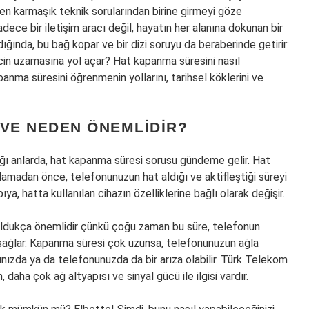
 en karmaşık teknik sorularından birine girmeyi göze
ece bir iletişim aracı değil, hayatın her alanına dokunan bir
ığında, bu bağ kopar ve bir dizi soruyu da beraberinde getirir:
in uzamasına yol açar? Hat kapanma süresini nasıl
anma süresini öğrenmenin yollarını, tarihsel köklerini ve
 VE NEDEN ÖNEMLIDIR?
ı anlarda, hat kapanma süresi sorusu gündeme gelir. Hat
madan önce, telefonunuzun hat aldığı ve aktifleştiği süreyi
ya, hatta kullanılan cihazın özelliklerine bağlı olarak değişir.
oldukça önemlidir çünkü çoğu zaman bu süre, telefonun
 sağlar. Kapanma süresi çok uzunsa, telefonunuzun ağla
ınızda ya da telefonunuzda da bir arıza olabilir. Türk Telekom
, daha çok ağ altyapısı ve sinyal gücü ile ilgisi vardır.