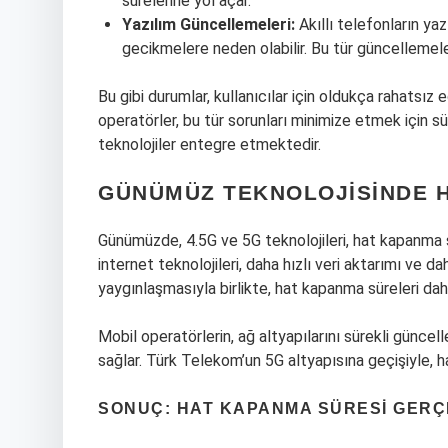
sürelerine yol açar.
Yazılım Güncellemeleri:
Akıllı telefonların yaz
gecikmelere neden olabilir. Bu tür güncellemeler
Bu gibi durumlar, kullanıcılar için oldukça rahatsız
operatörler, bu tür sorunları minimize etmek için sü
teknolojiler entegre etmektedir.
GÜNÜMÜZ TEKNOLOJISINDE H
Günümüzde, 4.5G ve 5G teknolojileri, hat kapanma sü
internet teknolojileri, daha hızlı veri aktarımı ve da
yaygınlaşmasıyla birlikte, hat kapanma süreleri dah
Mobil operatörlerin, ağ altyapılarını sürekli güncel
sağlar. Türk Telekom’un 5G altyapısına geçişiyle, h
SONUÇ: HAT KAPANMA SÜRESI GERÇ