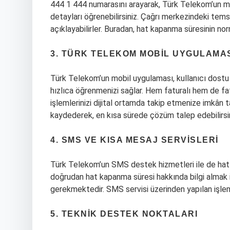
444 1 444 numarasını arayarak, Türk Telekom’un müşte
detayları öğrenebilirsiniz. Çağrı merkezindeki temsilc
açıklayabilirler. Buradan, hat kapanma süresinin nor
3. TÜRK TELEKOM MOBIL UYGULAMA
Türk Telekom’un mobil uygulaması, kullanıcı dostu 
hızlıca öğrenmenizi sağlar. Hem faturalı hem de fatu
işlemlerinizi dijital ortamda takip etmenize imkân ta
kaydederek, en kısa sürede çözüm talep edebilirsin
4. SMS VE KISA MESAJ SERVISLERI
Türk Telekom’un SMS destek hizmetleri ile de hattınız
doğrudan hat kapanma süresi hakkında bilgi almak 
gerekmektedir. SMS servisi üzerinden yapılan işleml
5. TEKNIK DESTEK NOKTALARI