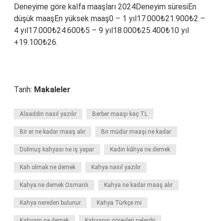
Deneyime göre kalfa maaşları 2024Deneyim süresiEn
düşük maaşEn yüksek maaş0 – 1 yıl17.000₺21.900₺2 –
4 yıl17.000₺24.600₺5 – 9 yıl18.000₺25.400₺10 yıl
+19.100₺26.
Tarih:
Makaleler
Alaaddin nasıl yazılır
Berber maaşı kaç TL
Bir er ne kadar maaş alır
Bir müdür maaşı ne kadar
Dolmuş kahyası ne iş yapar
Kadın kâhya ne demek
Kah olmak ne demek
Kahya nasıl yazılır
Kahya ne demek Osmanlı
Kahya ne kadar maaş alır
Kahya nereden bulunur
Kahya Türkçe mi
Kahyam ne demek
Kahyanın görevleri nelerdir