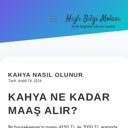
Hızlı Bilgi Molası
menüyü
aç
Anlık bilgilerle zihnini tazele!
Anasayfa
Gizlilik Politikası
Yasal Uyarı
KAHYA NASIL OLUNUR
Hakkımızda
Tarih: Aralık 18, 2024
KAHYA NE KADAR
MAAŞ ALIR?
Bir housekeeper’ın maaşı 4250 TL ile 7000 TL arasında