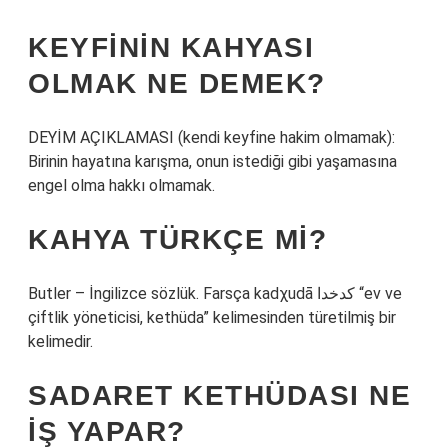
KEYFININ KAHYASI
OLMAK NE DEMEK?
DEYİM AÇIKLAMASI (kendi keyfine hakim olmamak):
Birinin hayatına karışma, onun istediği gibi yaşamasına
engel olma hakkı olmamak.
KAHYA TÜRKÇE MI?
Butler – İngilizce sözlük. Farsça kadχudā کدخدا “ev ve
çiftlik yöneticisi, kethüda” kelimesinden türetilmiş bir
kelimedir.
SADARET KETHÜDASI NE
IŞ YAPAR?