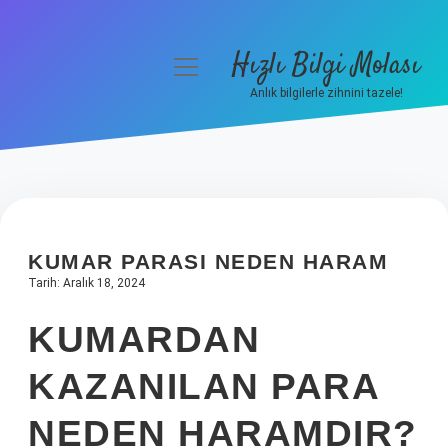
Hızlı Bilgi Molası
menüyü
aç
Anlık bilgilerle zihnini tazele!
Anasayfa
Gizlilik Politikası
Yasal Uyarı
KUMAR PARASI NEDEN HARAM
Hakkımızda
Tarih: Aralık 18, 2024
KUMARDAN
KAZANILAN PARA
NEDEN HARAMDIR?