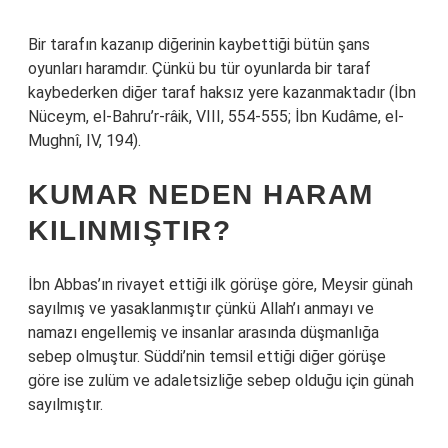
Bir tarafın kazanıp diğerinin kaybettiği bütün şans
oyunları haramdır. Çünkü bu tür oyunlarda bir taraf
kaybederken diğer taraf haksız yere kazanmaktadır (İbn
Nüceym, el-Bahru’r-râik, VIII, 554-555; İbn Kudâme, el-
Mughnî, IV, 194).
KUMAR NEDEN HARAM
KILINMIŞTIR?
İbn Abbas’ın rivayet ettiği ilk görüşe göre, Meysir günah
sayılmış ve yasaklanmıştır çünkü Allah’ı anmayı ve
namazı engellemiş ve insanlar arasında düşmanlığa
sebep olmuştur. Süddi’nin temsil ettiği diğer görüşe
göre ise zulüm ve adaletsizliğe sebep olduğu için günah
sayılmıştır.