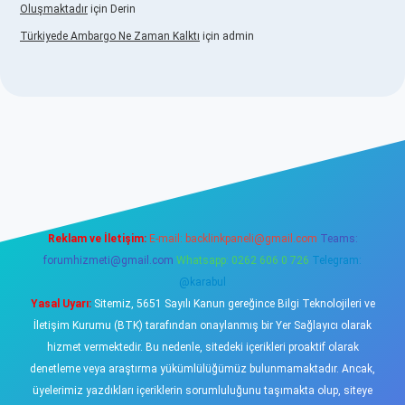
Oluşmaktadır
için
Derin
Türkiyede Ambargo Ne Zaman Kalktı
için
admin
ino
Reklam ve İletişim:
E-mail:
backlinkpaneli@gmail.com
Teams:
forumhizmeti@gmail.com
Whatsapp: 0262 606 0 726
Telegram:
@karabul
Yasal Uyarı:
Sitemiz, 5651 Sayılı Kanun gereğince Bilgi Teknolojileri ve
İletişim Kurumu (BTK) tarafından onaylanmış bir Yer Sağlayıcı olarak
hizmet vermektedir. Bu nedenle, sitedeki içerikleri proaktif olarak
denetleme veya araştırma yükümlülüğümüz bulunmamaktadır. Ancak,
üyelerimiz yazdıkları içeriklerin sorumluluğunu taşımakta olup, siteye