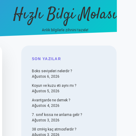
Hızlı Bilgi Molası
Anlık bilgilerle zihnini tazele!
vdcasino
SIDEBAR
SON YAZILAR
Boks seviyeleri nelerdir ?
Ağustos 6, 2026
Koyun ve kuzu eti aynı mı ?
Ağustos 5, 2026
Avantgarde ne demek ?
Ağustos 4, 2026
7. sınıf kıssa ne anlama gelir ?
Ağustos 3, 2026
38 cmHg kaç atmosferdir ?
Ağustos 3, 2026