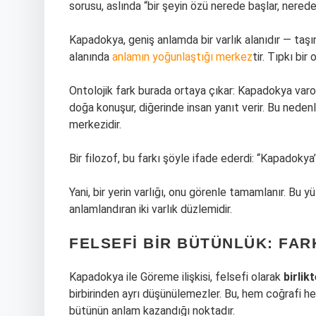
sorusu, aslında “bir şeyin özü nerede başlar, nerede
Kapadokya, geniş anlamda bir varlık alanıdır — taşı
alanında
anlamın yoğunlaştığı merkez
tir. Tıpkı b
Ontolojik fark burada ortaya çıkar: Kapadokya varolu
doğa konuşur, diğerinde insan yanıt verir. Bu nede
merkezidir.
Bir filozof, bu farkı şöyle ifade ederdi: “Kapadokya
Yani, bir yerin varlığı, onu görenle tamamlanır. Bu 
anlamlandıran iki varlık düzlemidir.
FELSEFI BIR BÜTÜNLÜK: FARK
Kapadokya ile Göreme ilişkisi, felsefi olarak
birlik
birbirinden ayrı düşünülemezler. Bu, hem coğrafi he
bütünün anlam kazandığı noktadır.