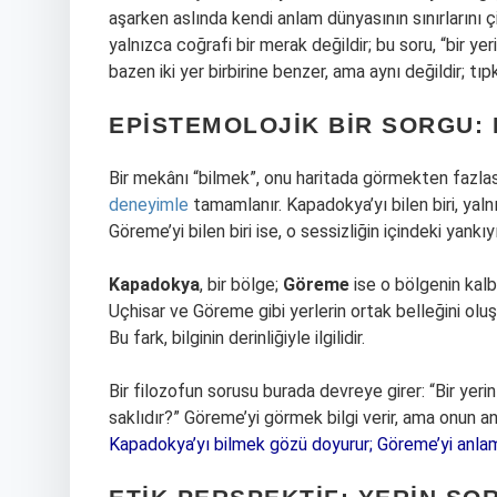
aşarken aslında kendi anlam dünyasının sınırlarını ç
yalnızca coğrafi bir merak değildir; bu soru, “bir ye
bazen iki yer birbirine benzer, ama aynı değildir; tıp
EPISTEMOLOJIK BIR SORGU: 
Bir mekânı “bilmek”, onu haritada görmekten fazlası
deneyimle
tamamlanır. Kapadokya’yı bilen biri, yalnız
Göreme’yi bilen biri ise, o sessizliğin içindeki yankıyı
Kapadokya
, bir bölge;
Göreme
ise o bölgenin kalb
Uçhisar ve Göreme gibi yerlerin ortak belleğini olu
Bu fark, bilginin derinliğiyle ilgilidir.
Bir filozofun sorusu burada devreye girer: “Bir yerin
saklıdır?” Göreme’yi görmek bilgi verir, ama onun anl
Kapadokya’yı bilmek gözü doyurur; Göreme’yi anlam