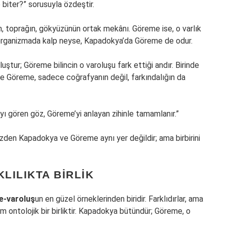
 biter?” sorusuyla özdeştir.
n, toprağın, gökyüzünün ortak mekânı. Göreme ise, o varlık
ir organizmada kalp neyse, Kapadokya’da Göreme de odur.
ştur; Göreme bilincin o varoluşu fark ettiği andır. Birinde
nle Göreme, sadece coğrafyanın değil, farkındalığın da
’yı gören göz, Göreme’yi anlayan zihinle tamamlanır.”
yüzden Kapadokya ve Göreme aynı yer değildir; ama birbirini
LILIKTA BIRLIK
te-varoluş
un en güzel örneklerinden biridir. Farklıdırlar, ama
m ontolojik bir birliktir. Kapadokya bütündür; Göreme, o