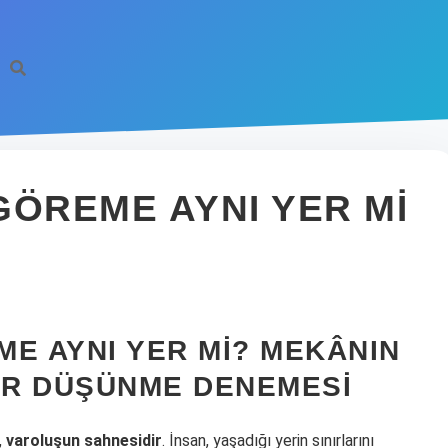
GÖREME AYNI YER MI
E AYNI YER MI? MEKÂNIN
BIR DÜŞÜNME DENEMESI
,
varoluşun sahnesidir
. İnsan, yaşadığı yerin sınırlarını