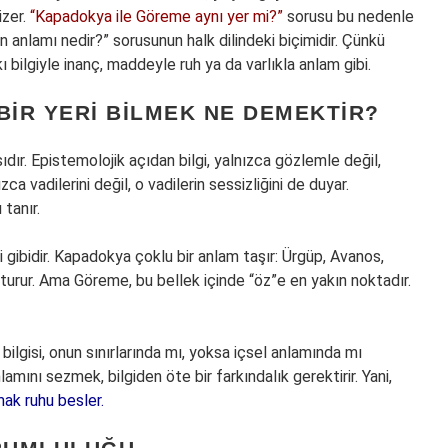
izer.
“Kapadokya ile Göreme aynı yer mi?”
sorusu bu nedenle
rin anlamı nedir?” sorusunun halk dilindeki biçimidir. Çünkü
kı bilgiyle inanç, maddeyle ruh ya da varlıkla anlam gibi.
BIR YERI BILMEK NE DEMEKTIR?
dır. Epistemolojik açıdan bilgi, yalnızca gözlemle değil,
ca vadilerini değil, o vadilerin sessizliğini de duyar.
 tanır.
i gibidir. Kapadokya çoklu bir anlam taşır: Ürgüp, Avanos,
şturur. Ama Göreme, bu bellek içinde “öz”e en yakın noktadır.
 bilgisi, onun sınırlarında mı, yoksa içsel anlamında mı
amını sezmek, bilgiden öte bir farkındalık gerektirir. Yani,
ak ruhu besler.