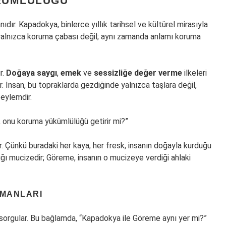
ORUMLULUĞU
ıdır. Kapadokya, binlerce yıllık tarihsel ve kültürel mirasıyla
, yalnızca koruma çabası değil; aynı zamanda anlamı koruma
r.
Doğaya saygı
,
emek
ve
sessizliğe değer verme
ilkeleri
 İnsan, bu topraklarda gezdiğinde yalnızca taşlara değil,
eylemdir.
ek, onu koruma yükümlülüğü getirir mi?”
. Çünkü buradaki her kaya, her fresk, insanın doğayla kurduğu
ığı mucizedir; Göreme, insanın o mucizeye verdiği ahlaki
TMANLARI
nu sorgular. Bu bağlamda, “Kapadokya ile Göreme aynı yer mi?”