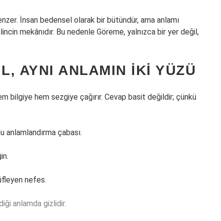
e benzer. İnsan bedensel olarak bir bütündür, ama anlamı
lincin mekânıdır. Bu nedenle Göreme, yalnızca bir yer değil,
L, AYNI ANLAMIN İKI YÜZÜ
m bilgiye hem sezgiye çağırır. Cevap basit değildir; çünkü
onu anlamlandırma çabası.
in.
üfleyen nefes.
diği anlamda gizlidir.