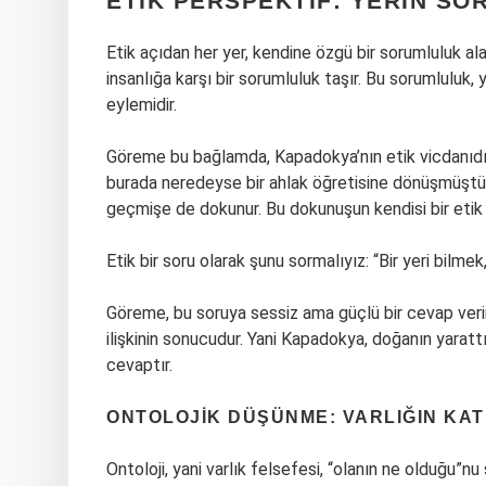
ETIK PERSPEKTIF: YERIN S
Etik açıdan her yer, kendine özgü bir sorumluluk alan
insanlığa karşı bir sorumluluk taşır. Bu sorumluluk
eylemidir.
Göreme bu bağlamda, Kapadokya’nın etik vicdanıdı
burada neredeyse bir ahlak öğretisine dönüşmüştür.
geçmişe de dokunur. Bu dokunuşun kendisi bir etik 
Etik bir soru olarak şunu sormalıyız: “Bir yeri bilm
Göreme, bu soruya sessiz ama güçlü bir cevap verir
ilişkinin sonucudur. Yani Kapadokya, doğanın yaratt
cevaptır.
ONTOLOJIK DÜŞÜNME: VARLIĞIN KA
Ontoloji, yani varlık felsefesi, “olanın ne olduğu”