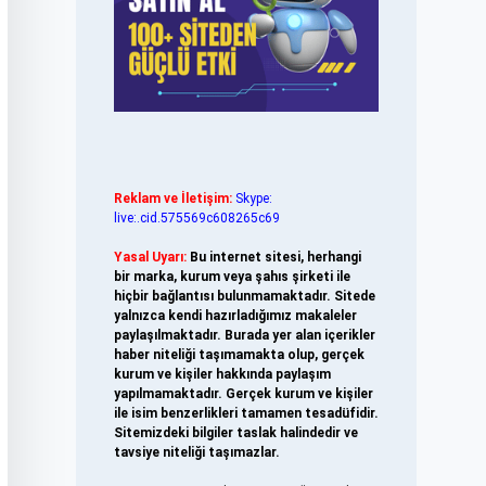
Reklam ve İletişim:
Skype:
live:.cid.575569c608265c69
Yasal Uyarı:
Bu internet sitesi, herhangi
bir marka, kurum veya şahıs şirketi ile
hiçbir bağlantısı bulunmamaktadır. Sitede
yalnızca kendi hazırladığımız makaleler
paylaşılmaktadır. Burada yer alan içerikler
haber niteliği taşımamakta olup, gerçek
kurum ve kişiler hakkında paylaşım
yapılmamaktadır. Gerçek kurum ve kişiler
ile isim benzerlikleri tamamen tesadüfidir.
Sitemizdeki bilgiler taslak halindedir ve
tavsiye niteliği taşımazlar.